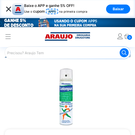
×
Baixe o APP e ganhe 5% OFF!
Baixar
cupom
Use o
APP5
na primeira compra
0
Araujo
Medicamentos
Remédios para Dor
Remédio p