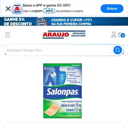
×
Baixe o APP e ganhe 5% OFF!
Baixar
cupom
Use o
APP5
na primeira compra
0
Araujo
Medicamentos
Remédios para Dor
Remédio p