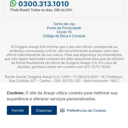
0300.313.1010
(Todo Brasil) Todos os dias, 06h às 00h
Termo de Uso
Portal da Privacidade
Covid-19
Código de Ética e Conduta
A Drogaria Araujo S/A informa que o seu site oficial corresponde ao
endereço www.araujo.com.br, não reconhecendo qualquer outro que
utilize indevidamente da sua marca. Para sua segurança recomendamos
que não sejam realizadas compras em sites desconhecidos que se utilizem
de forma fraudulenta da marca da Drogaria Araujo S.A. Em caso de
dúvidas, gentileza entrar em contato com (31) 3270-5000.
Razão Social: Drogaria Araujo S.A | CNPJ: 17.256.512.0001-16 | Endereço:
Rua Curitiba 327 - Centro - CEP: 30170-120 - Belo Horizonte - MG |
Telefones: 0300.313.1010 e (31) 3270-5000 Horário de funcionamento -
06:00h às 00:00h | Consultores técnicos responsáveis: Hairton Ayres
Cookies:
O site da Araujo utiliza cookies para melhorar sua
Azevedo Guimarães – CRF 10.965 | Yasmin Silva Alvarenga – CRF 52.584 -
Consultor substituto: Thiago Aguiar Pinheiro - CRF Nº 13.748. Alvará
experiência e oferecer serviços personalizados.
Sanitário: 2025020713 | Autorização de Funcionamento da Empresa (AFE):
7.16355-1
Permitir
Dispensar
Preferências de Cookies