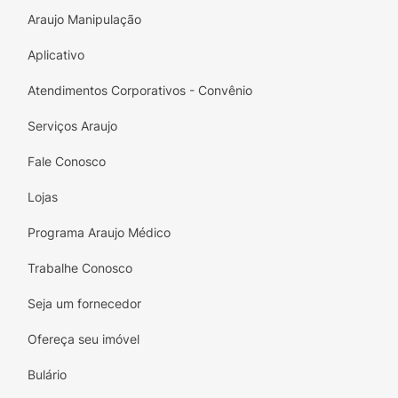
Araujo Manipulação
Recupere a beleza das suas unhas e volte a
exibi-las com orgulho! Experimente o Fortilon
Aplicativo
Salva Unhas e diga adeus às preocupações
com unhas danificadas!
Atendimentos Corporativos - Convênio
Serviços Araujo
Fale Conosco
Lojas
Programa Araujo Médico
Trabalhe Conosco
Seja um fornecedor
Ofereça seu imóvel
Bulário