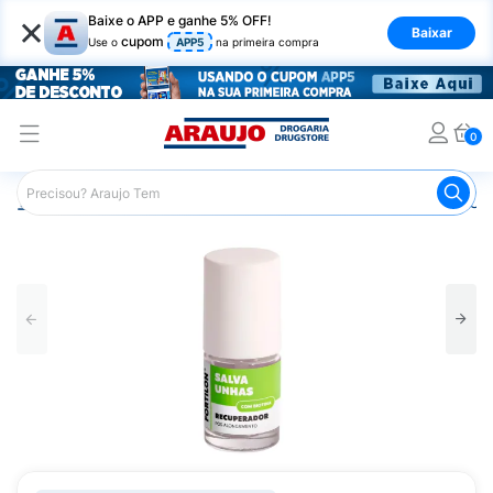
×
Baixe o APP e ganhe 5% OFF!
Baixar
cupom
Use o
APP5
na primeira compra
0
Araujo
Beleza e Cuidados
Unhas
Fortalecedor de Un