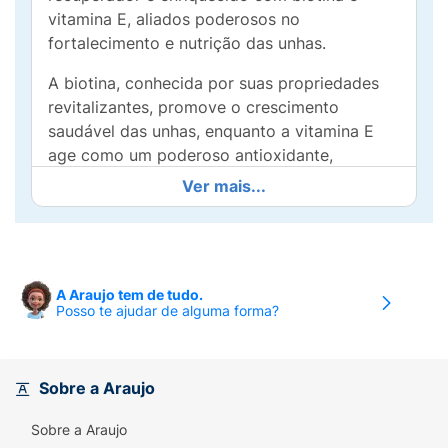
vitamina E, aliados poderosos no
fortalecimento e nutrição das unhas.
A biotina, conhecida por suas propriedades
revitalizantes, promove o crescimento
saudável das unhas, enquanto a vitamina E
age como um poderoso antioxidante,
ajudando a restaurar a hidratação e o brilho
Ver mais...
natural. Com a exclusiva fórmula "Nail Hero",
este produto proporciona uma proteção
eficaz, formando uma barreira que ajuda a
prevenir quebras e lascas.
A Araujo tem de tudo.
Posso te ajudar de alguma forma?
Compacto e prático, o Fortilon Salva Unhas
vem em um frasco de 7ml, ideal para ser
mantido na bolsa ou na sua necessaire de
beleza. Aplique sobre as unhas limpas e secas
Sobre a Araujo
para um tratamento profundo e eficaz, e sinta
Sobre a Araujo
a diferença em pouco tempo.