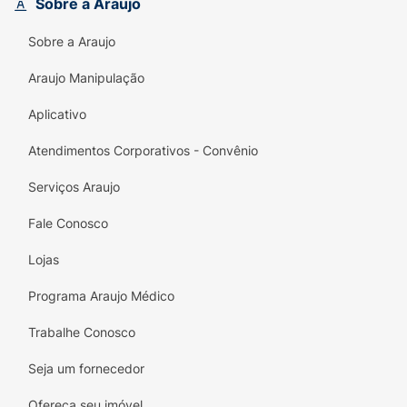
Sobre a Araujo
enquanto o solado antiderrapante
proporciona a estabilidade necessária para
Sobre a Araujo
caminhar com segurança no asfalto, na areia
ou na beira da piscina.
Araujo Manipulação
Principais Benefícios:
Aplicativo
Linha Color Essencial:
Design moderno que
Atendimentos Corporativos - Convênio
mistura cores neutras (Preto e Cinza) de
forma geométrica e estilosa.
Serviços Araujo
Conforto Absoluto:
Confeccionada em
Fale Conosco
100% borracha flexível, garantindo pisadas
Lojas
leves e amortecimento suave o dia todo.
Programa Araujo Médico
Tiras Tradicionais:
Tiras mais largas que
proporcionam um ajuste firme e
Trabalhe Conosco
extremamente confortável no peito do pé.
Seja um fornecedor
Segurança na Pisada:
Solado com frisos
antiderrapantes que evitam escorregões em
Ofereça seu imóvel