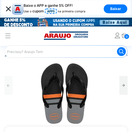
×
Baixe o APP e ganhe 5% OFF!
Baixar
cupom
Use o
APP5
na primeira compra
0
Araujo
Mercado
Casa e Utilidades
Calçados e Vestuá