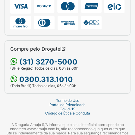
Ficha Técnica:
Marca:
Havaianas.
Linha:
Color Essencial.
Produto:
Sandália / Chinelo de Dedo.
Compre pelo
Drogatel
Tamanho:
43/44.
(31) 3270-5000
Cor da Palmilha:
Preto e Cinza.
(BH e Região) Todos os dias, 06h às 00h
Cor da Tira:
Preta (com logo Havaianas em
0300.313.1010
relevo).
(Todo Brasil) Todos os dias, 06h às 00h
Material:
100% Borracha.
Termo de Uso
Portal da Privacidade
Tipo de Solado:
Antiderrapante.
Covid-19
Código de Ética e Conduta
Apresentação:
Contém 1 Par.
A Drogaria Araujo S/A informa que o seu site oficial corresponde ao
endereço www.araujo.com.br, não reconhecendo qualquer outro que
Origem:
Nacional (Feito no Brasil).
utilize indevidamente da sua marca. Para sua segurança recomendamos