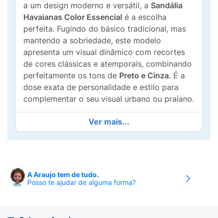
a um design moderno e versátil, a
Sandália
Havaianas Color Essencial
é a escolha
perfeita. Fugindo do básico tradicional, mas
mantendo a sobriedade, este modelo
apresenta um visual dinâmico com recortes
de cores clássicas e atemporais, combinando
perfeitamente os tons de
Preto e Cinza
. É a
dose exata de personalidade e estilo para
complementar o seu visual urbano ou praiano.
Além de um design que combina com tudo,
Ver mais...
este chinelo entrega a qualidade e a tradição
que consagraram a Havaianas no mundo
inteiro. Produzido em
100% borracha de alta
qualidade
, ele conta com a clássica palmilha
A Araujo tem de tudo.
com textura de "grãos de arroz", que
Posso te ajudar de alguma forma?
massageia os pés e garante uma pisada
incrivelmente macia. As tiras tradicionais
oferecem um encaixe firme e confortável,