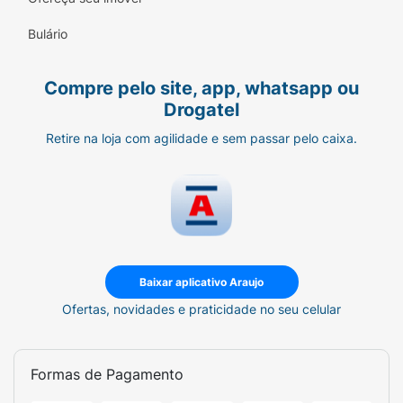
superfícies lisas ou molhadas.
Bulário
Alta Durabilidade:
Material resistente que
não deforma, não retém odores e mantém o
Compre pelo site, app, whatsapp ou
visual impecável por muito mais tempo.
Drogatel
Sugestão de Uso:
Retire na loja com agilidade e sem passar pelo caixa.
O modelo Color Essencial é extremamente
versátil. Use-o para curtir um dia de sol na
praia, para o merecido descanso em casa, ou
para compor um look casual de fim de
semana combinando com bermudas de sarja,
jeans e camisetas básicas.
Dica de limpeza:
Baixar aplicativo Araujo
Para manter sua sandália sempre com cara de
Ofertas, novidades e praticidade no seu celular
nova, lave-a com água em temperatura
ambiente, sabão neutro e uma escova de
cerdas macias. Deixe secar em local bem
Formas de Pagamento
ventilado e sempre à sombra.