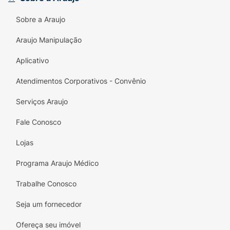
Invista na leveza e conforto que as Havaianas
Sobre a Araujo
oferecem e transforme seu visual com o
Araujo Manipulação
Chinelo Havaianas Color Essential! A escolha
perfeita para um dia cheio de estilo e
Aplicativo
descontração!
Atendimentos Corporativos - Convênio
Serviços Araujo
Fale Conosco
Lojas
Programa Araujo Médico
Trabalhe Conosco
Seja um fornecedor
Ofereça seu imóvel