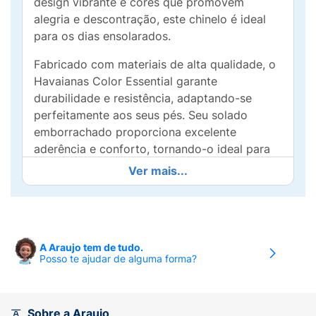
design vibrante e cores que promovem
alegria e descontração, este chinelo é ideal
para os dias ensolarados.
Fabricado com materiais de alta qualidade, o
Havaianas Color Essential garante
durabilidade e resistência, adaptando-se
perfeitamente aos seus pés. Seu solado
emborrachado proporciona excelente
aderência e conforto, tornando-o ideal para
passeios na praia, caminhadas ou aventuras
Ver mais...
no dia a dia.
Além de ser leve e fácil de calçar, o
Havaianas Color Essential permite que você
aproveite o máximo do verão com total
A Araujo tem de tudo.
Posso te ajudar de alguma forma?
liberdade. Disponível em uma variedade de
cores, esse chinelo se adequa a qualquer
estilo, sendo um item indispensável no seu
guarda-roupa.
Sobre a Araujo