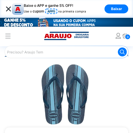
×
Baixe o APP e ganhe 5% OFF!
Baixar
cupom
Use o
APP5
na primeira compra
0
Araujo
Mercado
Casa e Utilidades
Calçados e Vestuá