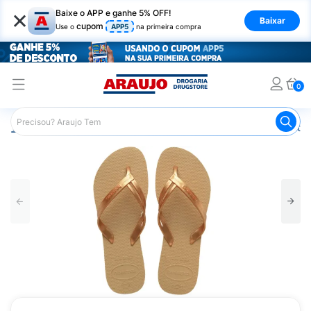
×
Baixe o APP e ganhe 5% OFF!
Baixar
cupom
Use o
APP5
na primeira compra
0
Araujo
Mercado
Casa e Utilidades
Calçados e Vestuá