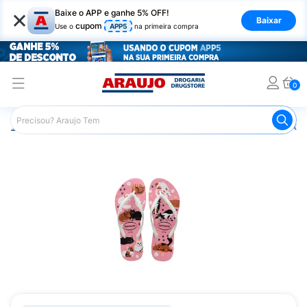
×
Baixe o APP e ganhe 5% OFF!
Baixar
cupom
Use o
APP5
na primeira compra
0
Araujo
Mercado
Casa e Utilidades
Calçados e Vestuá