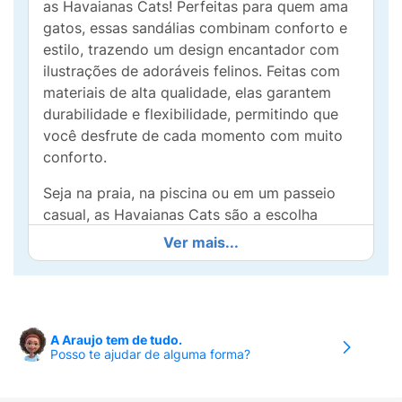
as Havaianas Cats! Perfeitas para quem ama
gatos, essas sandálias combinam conforto e
estilo, trazendo um design encantador com
ilustrações de adoráveis felinos. Feitas com
materiais de alta qualidade, elas garantem
durabilidade e flexibilidade, permitindo que
você desfrute de cada momento com muito
conforto.
Seja na praia, na piscina ou em um passeio
casual, as Havaianas Cats são a escolha
perfeita para expressar sua personalidade e
Ver mais...
amor por gatos. Com uma paleta de cores
suaves e um visual divertido, elas vão
enriquecer qualquer look. Não perca a chance
de adicionar um toque especial aos seus dias
A Araujo tem de tudo.
com estas sandálias únicas. Experimente o
Posso te ajudar de alguma forma?
conforto e estilo que só as Havaianas podem
oferecer!