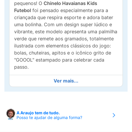
pequenos! O
Chinelo Havaianas Kids
Futebol
foi pensado especialmente para a
criançada que respira esporte e adora bater
uma bolinha. Com um design super lúdico e
vibrante, este modelo apresenta uma palmilha
verde que remete aos gramados, totalmente
ilustrada com elementos clássicos do jogo:
bolas, chuteiras, apitos e o icônico grito de
"GOOOL" estampado para celebrar cada
passo.
Além do visual de campeão, ele entrega tudo
Ver mais...
o que consagrou a
Havaianas
como a marca
número um do Brasil e do mundo: é
confeccionado em
100% borracha de alta
qualidade
, garantindo maciez, flexibilidade e
A Araujo tem de tudo.
uma durabilidade incrível. As tradicionais tiras
Posso te ajudar de alguma forma?
pretas com a logomarca em relevo e o
padrão grego oferecem um encaixe firme,