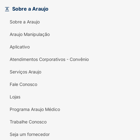
enquanto o solado antiderrapante
Sobre a Araujo
proporciona a segurança necessária para que
a criança possa correr e brincar livremente,
Sobre a Araujo
seja na praia, na piscina ou no dia a dia.
Araujo Manipulação
Principais Benefícios:
Aplicativo
Conforto Absoluto:
Palmilha macia em
100% borracha, garantindo pisadas leves e
Atendimentos Corporativos - Convênio
confortáveis.
Serviços Araujo
Segurança na Brincadeira:
Solado com
frisos antiderrapantes que evitam
Fale Conosco
escorregões em pisos lisos ou molhados.
Lojas
Design Campeão:
Estampa divertida e
Programa Araujo Médico
temática de futebol que as crianças
adoram.
Trabalhe Conosco
Alta Durabilidade:
Tiras resistentes e
Seja um fornecedor
material que não deforma nem perde a cor