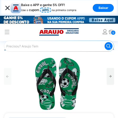
×
Baixe o APP e ganhe 5% OFF!
Baixar
cupom
Use o
APP5
na primeira compra
0
Araujo
Mercado
Casa e Utilidades
Calçados e Vestuá