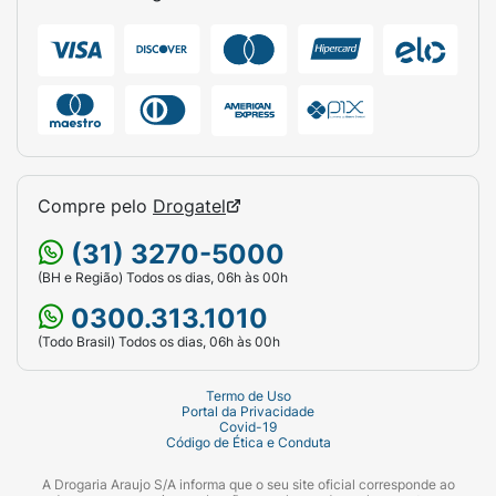
bem ventilado e à sombra.
Ficha Técnica:
Marca:
Havaianas.
Linha:
Kids Futebol.
Produto:
Chinelo de Dedo.
Compre pelo
Drogatel
Cor da Sola:
Verde com estampa temática
(Futebol/Goool).
(31) 3270-5000
(BH e Região) Todos os dias, 06h às 00h
Cor da Tira:
Preta (com logo Havaianas em
0300.313.1010
relevo).
(Todo Brasil) Todos os dias, 06h às 00h
Material:
100% Borracha.
Termo de Uso
Tipo de Solado:
Antiderrapante.
Portal da Privacidade
Covid-19
Código de Ética e Conduta
Origem:
Nacional (Feito no Brasil).
A Drogaria Araujo S/A informa que o seu site oficial corresponde ao