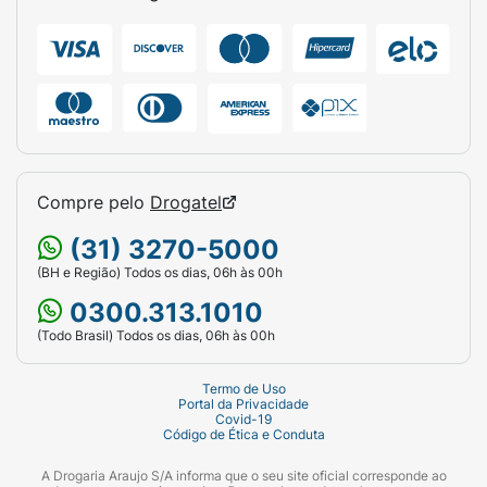
sempre impecáveis, lave o chinelo utilizando
apenas água, sabão neutro e uma esponja
macia. Não utilize escovas duras ou produtos
químicos abrasivos. Deixe secar em local
arejado e à sombra.
Ficha Técnica:
Marca:
Havaianas.
Compre pelo
Drogatel
Modelo:
Kids Flores.
(31) 3270-5000
Gênero:
Infantil / Meninas.
(BH e Região) Todos os dias, 06h às 00h
0300.313.1010
Tamanho:
27/28.
(Todo Brasil) Todos os dias, 06h às 00h
Cor da Palmilha:
Azul Claro (Maceió) com
estampa de flores brancas.
Termo de Uso
Portal da Privacidade
Covid-19
Cor da Tira:
Dourado/Bronze Metalizado
Código de Ética e Conduta
(Com logo em relevo).
A Drogaria Araujo S/A informa que o seu site oficial corresponde ao