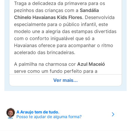
Traga a delicadeza da primavera para os
pezinhos das crianças com a
Sandália
Chinelo Havaianas Kids Flores
. Desenvolvida
especialmente para o público infantil, este
modelo une a alegria das estampas divertidas
com o conforto inigualável que só a
Havaianas oferece para acompanhar o ritmo
acelerado das brincadeiras.
A palmilha na charmosa cor
Azul Maceió
serve como um fundo perfeito para a
belíssima estampa contínua de pequenas
Ver mais...
flores brancas (margaridas) com miolos
laranjas e raminhos verdes. Para deixar o
visual ainda mais sofisticado e fashionista, as
tiras tradicionais possuem um lindo
A Araujo tem de tudo.
acabamento metalizado
em tom
Posso te ajudar de alguma forma?
dourado/bronze, que adiciona um brilho
especial ao calçado. Como toda autêntica