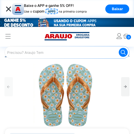
×
Baixe o APP e ganhe 5% OFF!
Baixar
cupom
Use o
APP5
na primeira compra
0
Araujo
Mercado
Casa e Utilidades
Calçados e Vestuá