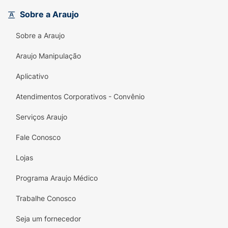
verde e amarelo com tipografia moderna.
Sobre a Araujo
Conforto Incomparável:
Tiras macias e
Sobre a Araujo
solado de borracha de alta qualidade.
Araujo Manipulação
Durabilidade:
Resistente ao calor, à água e
com tiras que não se soltam facilmente.
Aplicativo
Versatilidade:
Ideal para momentos de
Atendimentos Corporativos - Convênio
lazer, praia ou uso doméstico.
Serviços Araujo
Identidade Brasileira:
O modelo mais
amado do mundo representando a nossa
Fale Conosco
nação.
Lojas
Programa Araujo Médico
Trabalhe Conosco
Seja um fornecedor