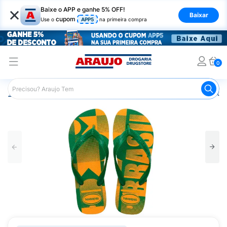
×
Baixe o APP e ganhe 5% OFF!
Baixar
cupom
Use o
APP5
na primeira compra
0
Araujo
Mercado
Casa e Utilidades
Calçados e Vestuá