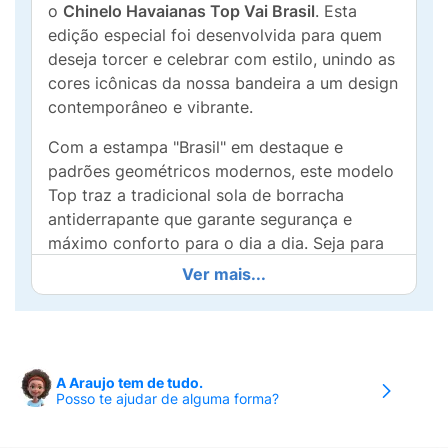
o
Chinelo Havaianas Top Vai Brasil
. Esta
edição especial foi desenvolvida para quem
deseja torcer e celebrar com estilo, unindo as
cores icônicas da nossa bandeira a um design
contemporâneo e vibrante.
Com a estampa "Brasil" em destaque e
padrões geométricos modernos, este modelo
Top traz a tradicional sola de borracha
antiderrapante que garante segurança e
máximo conforto para o dia a dia. Seja para
um churrasco com amigos, um dia de sol ou
Ver mais...
para torcer pela nossa seleção, as Havaianas
Vai Brasil são o acessório indispensável para
demonstrar seu patriotismo com
autenticidade.
A Araujo tem de tudo.
Principais Diferenciais:
Posso te ajudar de alguma forma?
Design Exclusivo:
Estampa temática em