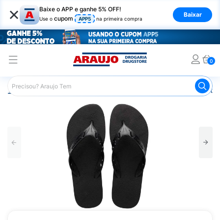
×
Baixe o APP e ganhe 5% OFF!
Baixar
cupom
Use o
APP5
na primeira compra
0
Araujo
Mercado
Casa e Utilidades
Calçados e Vestuá