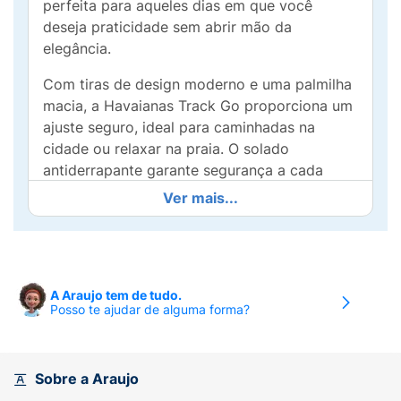
perfeita para aqueles dias em que você
deseja praticidade sem abrir mão da
elegância.
Com tiras de design moderno e uma palmilha
macia, a Havaianas Track Go proporciona um
ajuste seguro, ideal para caminhadas na
cidade ou relaxar na praia. O solado
antiderrapante garante segurança a cada
passo, enquanto a cor preta oferece uma
Ver mais...
opção fácil de combinar com qualquer look,
do casual ao mais arrumado.
Perfeita para o uso diário, essa sandália se
adapta a diversas ocasiões, desde passeios
A Araujo tem de tudo.
Posso te ajudar de alguma forma?
descontraídos até eventos mais informais.
Adicione a Sandália Havaianas Track Go à sua
coleção e sinta a qualidade e o conforto que
só Havaianas pode proporcionar. Caminhe
Sobre a Araujo
com estilo e conforto a cada passo!