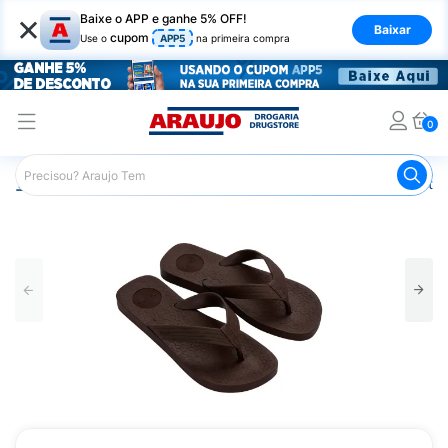
×
Baixe o APP e ganhe 5% OFF!
Baixar
cupom
Use o
APP5
na primeira compra
0
Araujo
Mercado
Casa e Utilidades
Calçados e Vestuá