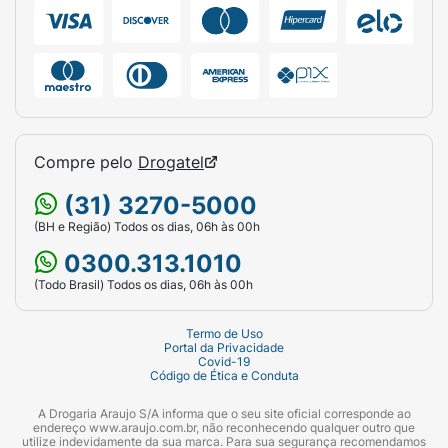
temperatura ambiente, sabão neutro e uma
escova de cerdas macias. Deixe secar sempre
à sombra, em local bem ventilado.
Ficha Técnica:
Marca:
Ipanema.
Compre pelo
Drogatel
Linha:
Casual.
(31) 3270-5000
Gênero:
Masculino.
(BH e Região) Todos os dias, 06h às 00h
Tamanho:
39/40.
0300.313.1010
Cor da Palmilha:
Marrom.
(Todo Brasil) Todos os dias, 06h às 00h
Cor da Tira:
Marrom (Larga e texturizada).
Termo de Uso
Portal da Privacidade
Covid-19
Material:
PVC / Borracha flexível de alta
Código de Ética e Conduta
qualidade.
A Drogaria Araujo S/A informa que o seu site oficial corresponde ao
Tipo de Solado:
Antiderrapante.
endereço www.araujo.com.br, não reconhecendo qualquer outro que
utilize indevidamente da sua marca. Para sua segurança recomendamos