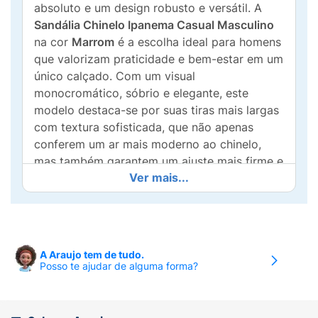
absoluto e um design robusto e versátil. A
Sandália Chinelo Ipanema Casual Masculino
na cor
Marrom
é a escolha ideal para homens
que valorizam praticidade e bem-estar em um
único calçado. Com um visual
monocromático, sóbrio e elegante, este
modelo destaca-se por suas tiras mais largas
com textura sofisticada, que não apenas
conferem um ar mais moderno ao chinelo,
mas também garantem um ajuste mais firme e
Ver mais...
seguro no peito do pé.
Pensando no seu conforto diário, a Ipanema
desenvolveu este modelo com uma palmilha
anatômica e texturizada, que além de
A Araujo tem de tudo.
massagear suavemente a planta dos pés
Posso te ajudar de alguma forma?
durante a caminhada, ajuda a evitar que o pé
escorregue. Confeccionado em material
flexível e de alta resistência, ele oferece