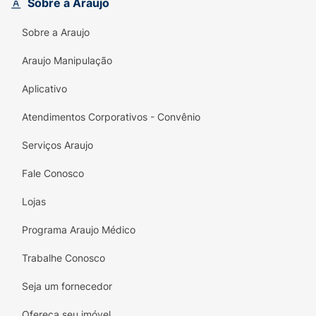
Sobre a Araujo
grande durabilidade e suporte, sendo o
parceiro perfeito para acompanhar a sua
Sobre a Araujo
rotina agitada, do descanso merecido em
casa até os passeios de fim de semana.
Araujo Manipulação
Principais Benefícios:
Aplicativo
Tiras Largas:
Proporcionam maior área de
Atendimentos Corporativos - Convênio
contato com o peito do pé, garantindo um
calce mais firme, confortável e seguro.
Serviços Araujo
Design Monocromático:
A cor marrom
Fale Conosco
integral traz sobriedade e muita facilidade
Lojas
na hora de combinar com diferentes roupas
casuais.
Programa Araujo Médico
Palmilha Anatômica Texturizada:
Oferece
Trabalhe Conosco
uma pisada mais suave e evita o
deslizamento do pé quando o chinelo está
Seja um fornecedor
molhado.
Ofereça seu imóvel