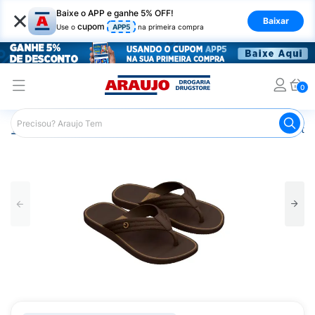
×
Baixe o APP e ganhe 5% OFF!
Baixar
cupom
Use o
APP5
na primeira compra
0
Araujo
Mercado
Casa e Utilidades
Calçados e Vestuá