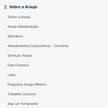
flexível e de alta resistência, ele oferece
Sobre a Araujo
grande durabilidade e suporte, sendo o
parceiro perfeito para acompanhar a sua
Sobre a Araujo
rotina agitada, do descanso merecido em
casa até os passeios de fim de semana.
Araujo Manipulação
Principais Benefícios:
Aplicativo
Tiras Largas:
Proporcionam maior área de
Atendimentos Corporativos - Convênio
contato com o peito do pé, garantindo um
calce mais firme, confortável e seguro.
Serviços Araujo
Design Monocromático:
A cor marrom
Fale Conosco
integral traz sobriedade e muita facilidade
Lojas
na hora de combinar com diferentes roupas
casuais.
Programa Araujo Médico
Palmilha Anatômica Texturizada:
Oferece
Trabalhe Conosco
uma pisada mais suave e evita o
deslizamento do pé quando o chinelo está
Seja um fornecedor