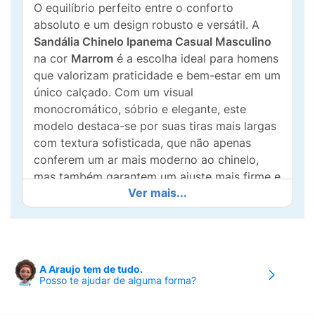
O equilíbrio perfeito entre o conforto
absoluto e um design robusto e versátil. A
Sandália Chinelo Ipanema Casual Masculino
na cor
Marrom
é a escolha ideal para homens
que valorizam praticidade e bem-estar em um
único calçado. Com um visual
monocromático, sóbrio e elegante, este
modelo destaca-se por suas tiras mais largas
com textura sofisticada, que não apenas
conferem um ar mais moderno ao chinelo,
mas também garantem um ajuste mais firme e
Ver mais...
seguro no peito do pé.
Pensando no seu conforto diário, a Ipanema
desenvolveu este modelo com uma palmilha
anatômica e texturizada, que além de
A Araujo tem de tudo.
massagear suavemente a planta dos pés
Posso te ajudar de alguma forma?
durante a caminhada, ajuda a evitar que o pé
escorregue. Confeccionado em material