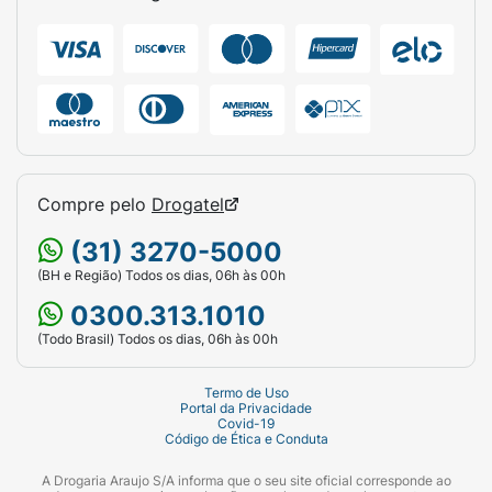
seu chinelo sempre nova, lave-o com água em
temperatura ambiente, sabão neutro e uma
escova de cerdas macias. Deixe secar sempre
à sombra, em local bem ventilado.
Ficha Técnica:
Marca:
Ipanema.
Compre pelo
Drogatel
Linha:
Casual.
(31) 3270-5000
Gênero:
Masculino.
(BH e Região) Todos os dias, 06h às 00h
Tamanho:
42/43.
0300.313.1010
Cor da Palmilha:
Marrom.
(Todo Brasil) Todos os dias, 06h às 00h
Cor da Tira:
Marrom (Larga e texturizada).
Termo de Uso
Portal da Privacidade
Covid-19
Material:
PVC / Borracha flexível de alta
Código de Ética e Conduta
qualidade.
A Drogaria Araujo S/A informa que o seu site oficial corresponde ao