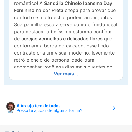
romântico! A
Sandália Chinelo Ipanema Day
Feminino
na cor
Preta
chega para provar que
conforto e muito estilo podem andar juntos.
Sua palmilha escura serve como o fundo ideal
para destacar a belíssima estampa contínua
de
cerejas vermelhas e delicadas flores
que
contornam a borda do calçado. Esse lindo
contraste cria um visual moderno, levemente
retrô e cheio de personalidade para
acompanhar você nos dias mais quentes do
Ver mais...
ano.
Além de um design que atrai olhares e eleva
qualquer look básico, a linha Day da Ipanema
entrega o bem-estar que você já conhece e
A Araujo tem de tudo.
confia. Confeccionada em material flexível,
Posso te ajudar de alguma forma?
leve e resistente, ela proporciona um calce
extremamente macio, adaptando-se com
facilidade ao formato dos seus pés. As tiras