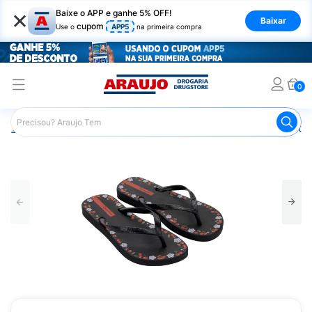
×
Baixe o APP e ganhe 5% OFF!
Baixar
cupom
Use o
APP5
na primeira compra
0
Araujo
Mercado
Casa e Utilidades
Calçados e Vestuá