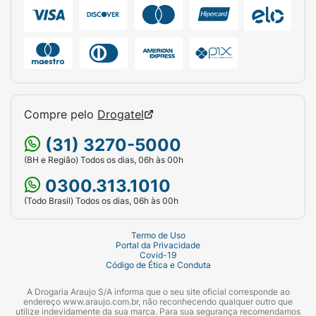
seu chinelo utilizando apenas água, sabão
neutro e uma esponja macia. Deixe secar em
local arejado e protegido da luz solar direta.
Ficha Técnica:
Marca:
Ipanema.
Compre pelo
Drogatel
Linha:
Day.
(31) 3270-5000
Gênero:
Feminino.
(BH e Região) Todos os dias, 06h às 00h
Tamanho:
35/36.
0300.313.1010
Cor da Palmilha:
Preta com estampa de
(Todo Brasil) Todos os dias, 06h às 00h
cerejas e flores (Vermelho/Branco/Azul
claro) e logo Ipanema em destaque
Termo de Uso
Portal da Privacidade
vermelho.
Covid-19
Código de Ética e Conduta
Cor da Tira:
Preta (Texturizada).
A Drogaria Araujo S/A informa que o seu site oficial corresponde ao
endereço www.araujo.com.br, não reconhecendo qualquer outro que
Material:
PVC / Borracha flexível de alta
utilize indevidamente da sua marca. Para sua segurança recomendamos