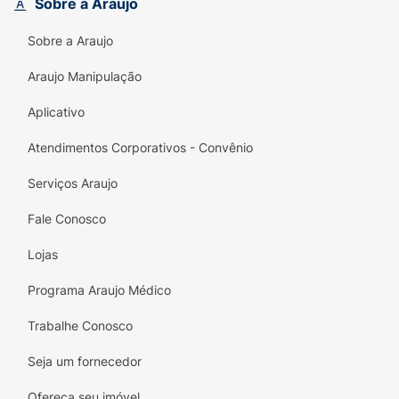
Sobre a Araujo
pretas texturizadas garantem um encaixe
seguro no peito do pé, enquanto o solado
Sobre a Araujo
com frisos antiderrapantes oferece a
estabilidade necessária para caminhar com
Araujo Manipulação
total confiança e liberdade.
Aplicativo
Principais Benefícios:
Atendimentos Corporativos - Convênio
Design Contrastante:
A base preta destaca
a estampa exclusiva de cerejas e flores,
Serviços Araujo
unindo atitude e delicadeza em um só
Fale Conosco
calçado.
Lojas
Conforto Ipanema:
Material flexível e super
leve que abraça os pés e garante pisadas
Programa Araujo Médico
macias o dia todo.
Trabalhe Conosco
Versatilidade Pura:
O fundo escuro torna
este modelo um curinga incrível, fácil de
Seja um fornecedor
combinar com diversas cores e estilos de
Ofereça seu imóvel