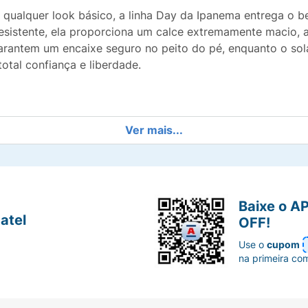
a qualquer look básico, a linha Day da Ipanema entrega o b
 resistente, ela proporciona um calce extremamente macio,
 garantem um encaixe seguro no peito do pé, enquanto o sol
otal confiança e liberdade.
a a estampa exclusiva de cerejas e flores, unindo atitude
Ver mais...
per leve que abraça os pés e garante pisadas macias o dia t
ste modelo um curinga incrível, fácil de combinar com dive
Baixe o A
atel
OFF!
m texturas antiderrapantes para evitar escorregões em sup
Use o
cupom
na primeira co
 não absorve água, seca rápido e é muito prático de limpar