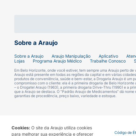
O Ipanema Day Preto com Cerejas é aquele 
piscina, até um visual urbano e descontraíd
manter a estampa sempre impecável e com cor
em local arejado e protegido da luz solar dir
Ficha Técnica:
Sobre a Araujo
Marca:
Ipanema.
Sobre a Araujo
Araujo Manipulação
Aplicativo
Aten
Lojas
Programa Araujo Médico
Trabalhe Conosco
Linha:
Day.
Em Belo Horizonte, onde você estiver, tem sempre uma Araujo perto de
Araujo está presente em todas as regiões da capital e em várias cidade
produtos de conveniência, saúde e bem-estar, a Drogaria Araujo é um pa
compromisso com o cliente: ela é a primeira drogaria de Belo Horizonte a
Gênero:
Feminino.
– o Drogatel Araujo (1963), a primeira drogaria Drive-Thru (1990) e a 
que a Araujo se destaca. O “Padrão Araujo de Medicamentos” dá nome
garantias de procedência, preço baixo, variedade e estoque.
Tamanho:
37/38.
Cor da Palmilha:
Preta com estampa de cer
Cor da Tira:
Preta (Texturizada).
Cookies:
O site da Araujo utiliza cookies
Termo de Uso
Portal da Privacidade
Covid-19
Código de É
para melhorar sua experiência e oferecer