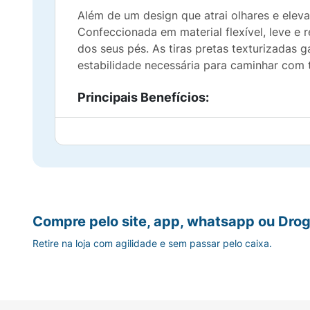
Além de um design que atrai olhares e elev
Confeccionada em material flexível, leve e
dos seus pés. As tiras pretas texturizadas
estabilidade necessária para caminhar com t
Principais Benefícios:
Design Contrastante:
A base preta destac
Conforto Ipanema:
Material flexível e su
Versatilidade Pura:
O fundo escuro torna e
Compre pelo site, app, whatsapp ou Drog
Segurança na Pisada:
Solado projetado co
Retire na loja com agilidade e sem passar pelo caixa.
Fácil Manutenção:
Material resistente que
Sugestão de Uso: