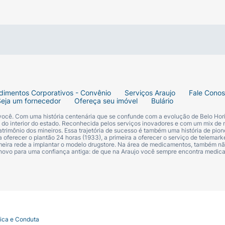
modelo que vai com tudo! Perfeito para compor desde um l
o para o fim de semana com jeans, saias, pantacourts ou v
es vivas, lave o seu chinelo utilizando apenas água, sabã
eta.
dimentos Corporativos - Convênio
Serviços Araujo
Fale Cono
Seja um fornecedor
Ofereça seu imóvel
Bulário
 você. Com uma história centenária que se confunde com a evolução de Belo Hori
s do interior do estado. Reconhecida pelos serviços inovadores e com um mix de 
trimônio dos mineiros. Essa trajetória de sucesso é também uma história de pion
 oferecer o plantão 24 horas (1933), a primeira a oferecer o serviço de telemarke
primeira rede a implantar o modelo drugstore. Na área de medicamentos, também nã
 novo para uma confiança antiga: de que na Araujo você sempre encontra medi
ejas e flores (Vermelho/Branco/Azul claro) e logo Ipane
tica e Conduta