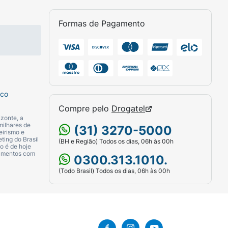
ook fresquinho para a praia ou beira da
estidos de verão.
Dica de limpeza: Para
Formas de Pagamento
o neutro e uma esponja macia. Deixe secar
sco
Compre pelo
Drogatel
zonte, a
milhares de
(31) 3270-5000
eirismo e
ting do Brasil
(BH e Região) Todos os dias, 06h às 00h
o é de hoje
camentos com
0300.313.1010.
(Todo Brasil) Todos os dias, 06h às 00h
ma em destaque vermelho.