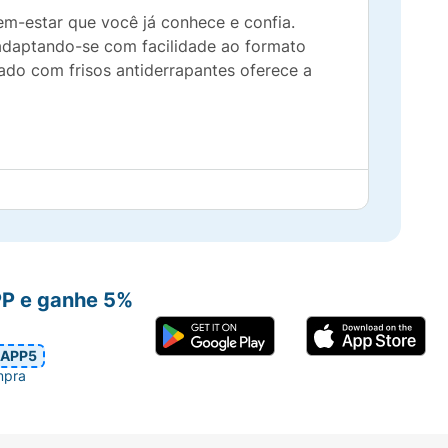
em-estar que você já conhece e confia.
 adaptando-se com facilidade ao formato
ado com frisos antiderrapantes oferece a
 e delicadeza em um só calçado.
odo.
rsas cores e estilos de roupa.
PP e ganhe 5%
erfícies lisas ou úmidas.
APP5
mpra
.