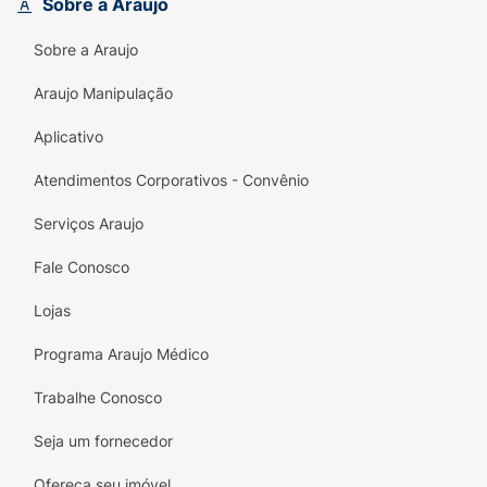
Sobre a Araujo
adiciona um charme extra e sofisticado ao
design. Produzido com materiais flexíveis,
Sobre a Araujo
leves e de alta durabilidade, ele conta com
um solado antiderrapante para garantir
Araujo Manipulação
passos firmes e seguros, seja em um passeio
Aplicativo
no fim de semana ou no merecido descanso
em casa.
Atendimentos Corporativos - Convênio
Principais Benefícios:
Serviços Araujo
Design Sofisticado:
Tiras com textura que
Fale Conosco
imita couro, detalhes de costura e pin
metálico exclusivo que elevam o visual.
Lojas
Conforto Anatômico:
Palmilha projetada
Programa Araujo Médico
para acomodar os pés perfeitamente,
proporcionando descanso prolongado sem
Trabalhe Conosco
cansar.
Seja um fornecedor
Estilo Versátil:
O tom marrom escuro com
Ofereça seu imóvel