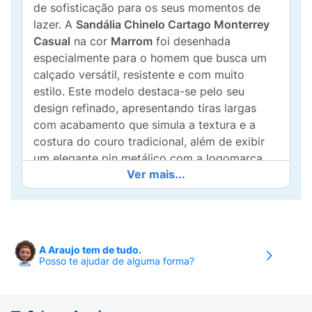
de sofisticação para os seus momentos de
lazer. A
Sandália Chinelo Cartago Monterrey
Casual
na cor
Marrom
foi desenhada
especialmente para o homem que busca um
calçado versátil, resistente e com muito
estilo. Este modelo destaca-se pelo seu
design refinado, apresentando tiras largas
com acabamento que simula a textura e a
costura do couro tradicional, além de exibir
um elegante pin metálico com a logomarca
Ver mais...
da Cartago. É o visual clássico e premium do
couro aliado à praticidade de um calçado
moderno!
Pensando no seu bem-estar diário, a palmilha
A Araujo tem de tudo.
é levemente anatômica, garantindo um calce
Posso te ajudar de alguma forma?
perfeito que acomoda a sola dos pés de
forma suave e confortável. O detalhe do filete
em tom caramelo contornando a palmilha