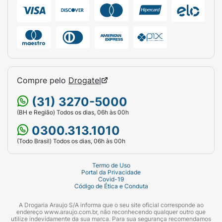
camisas polo ou camisas de botão de manga
curta. Use-o em churrascos, passeios,
encontros com amigos ou para relaxar com
muito estilo.
Dica de limpeza: Limpe seu
chinelo com um pano úmido ou uma esponja
bem macia e sabão neutro. Evite o uso de
escovas de cerdas duras para não danificar a
Compre pelo
Drogatel
textura das tiras e o acabamento do pin
metálico. Deixe secar à sombra em local
(31) 3270-5000
ventilado.
(BH e Região) Todos os dias, 06h às 00h
Ficha Técnica:
0300.313.1010
(Todo Brasil) Todos os dias, 06h às 00h
Marca:
Cartago (Grendene / Ipanema).
Linha:
Monterrey Casual.
Termo de Uso
Portal da Privacidade
Covid-19
Gênero:
Masculino.
Código de Ética e Conduta
Tamanho:
37/38.
A Drogaria Araujo S/A informa que o seu site oficial corresponde ao
endereço www.araujo.com.br, não reconhecendo qualquer outro que
utilize indevidamente da sua marca. Para sua segurança recomendamos