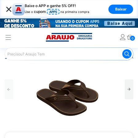
×
Baixe o APP e ganhe 5% OFF!
Baixar
cupom
Use o
APP5
na primeira compra
0
Araujo
Mercado
Casa e Utilidades
Calçados e Vestuá