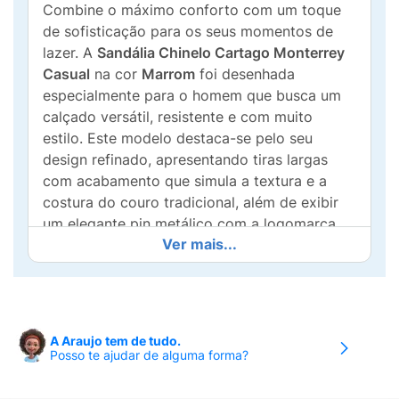
Combine o máximo conforto com um toque
de sofisticação para os seus momentos de
lazer. A
Sandália Chinelo Cartago Monterrey
Casual
na cor
Marrom
foi desenhada
especialmente para o homem que busca um
calçado versátil, resistente e com muito
estilo. Este modelo destaca-se pelo seu
design refinado, apresentando tiras largas
com acabamento que simula a textura e a
costura do couro tradicional, além de exibir
um elegante pin metálico com a logomarca
Ver mais...
da Cartago. É o visual clássico e premium do
couro aliado à praticidade de um calçado
moderno!
Pensando no seu bem-estar diário, a palmilha
A Araujo tem de tudo.
é levemente anatômica, garantindo um calce
Posso te ajudar de alguma forma?
perfeito que acomoda a sola dos pés de
forma suave e confortável. O detalhe do filete