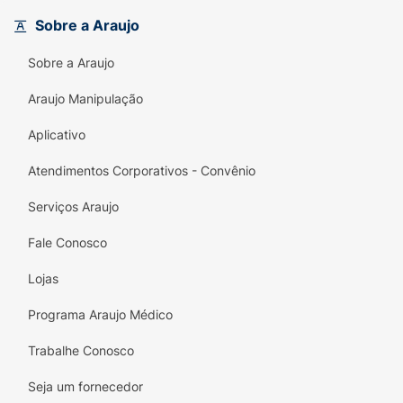
em tom caramelo contornando a palmilha
Sobre a Araujo
adiciona um charme extra e sofisticado ao
design. Produzido com materiais flexíveis,
Sobre a Araujo
leves e de alta durabilidade, ele conta com
um solado antiderrapante para garantir
Araujo Manipulação
passos firmes e seguros, seja em um passeio
Aplicativo
no fim de semana ou no merecido descanso
em casa.
Atendimentos Corporativos - Convênio
Principais Benefícios:
Serviços Araujo
Design Sofisticado:
Tiras com textura que
Fale Conosco
imita couro, detalhes de costura e pin
metálico exclusivo que elevam o visual.
Lojas
Conforto Anatômico:
Palmilha projetada
Programa Araujo Médico
para acomodar os pés perfeitamente,
proporcionando descanso prolongado sem
Trabalhe Conosco
cansar.
Seja um fornecedor