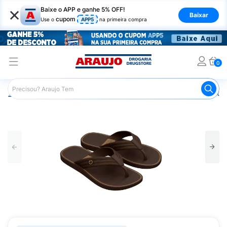
×
Baixe o APP e ganhe 5% OFF!
Baixar
cupom
Use o
APP5
na primeira compra
0
Araujo
Mercado
Casa e Utilidades
Calçados e Vestuá