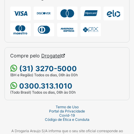
calças de linho ou jeans, acompanhados de
camisas polo ou camisas de botão de manga
curta. Use-o em churrascos, passeios,
encontros com amigos ou para relaxar com
muito estilo.
Dica de limpeza: Limpe seu
chinelo com um pano úmido ou uma esponja
bem macia e sabão neutro. Evite o uso de
escovas de cerdas duras para não danificar a
Compre pelo
Drogatel
textura das tiras e o acabamento do pin
metálico. Deixe secar à sombra em local
(31) 3270-5000
ventilado.
(BH e Região) Todos os dias, 06h às 00h
Ficha Técnica:
0300.313.1010
(Todo Brasil) Todos os dias, 06h às 00h
Marca:
Cartago (Grendene / Ipanema).
Linha:
Monterrey Casual.
Termo de Uso
Portal da Privacidade
Covid-19
Gênero:
Masculino.
Código de Ética e Conduta
Tamanho:
39/40.
A Drogaria Araujo S/A informa que o seu site oficial corresponde ao