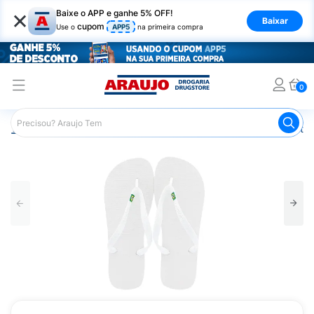
×
Baixe o APP e ganhe 5% OFF!
Baixar
cupom
Use o
APP5
na primeira compra
0
Araujo
Mercado
Casa e Utilidades
Calçados e Vestuá