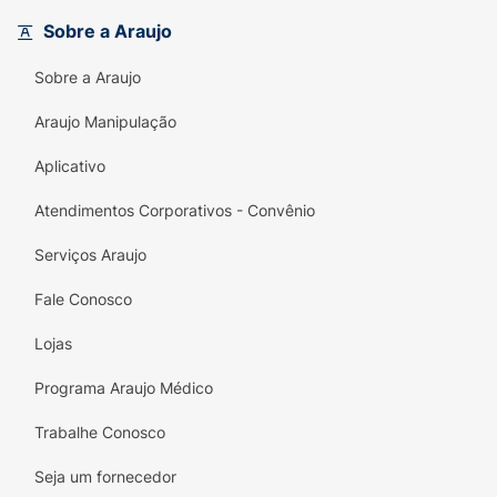
maior aderência e segurança ao caminhar,
Sobre a Araujo
seja no asfalto, no calçadão ou na areia da
praia. É o Brasil acompanhando você a cada
Sobre a Araujo
passo!
Araujo Manipulação
Principais Benefícios:
Aplicativo
Identidade Nacional:
Detalhe do pin da
bandeira do Brasil e filetes coloridos (verde
Atendimentos Corporativos - Convênio
e amarelo) que celebram o orgulho
brasileiro.
Serviços Araujo
Conforto Ipanema:
Material super macio e
Fale Conosco
flexível que abraça os pés, garantindo
Lojas
pisadas leves e sem incômodos.
Programa Araujo Médico
Versatilidade Máxima:
A cor branca é um
curinga absoluto, fácil de combinar com
Trabalhe Conosco
qualquer cor ou estilo de roupa.
Seja um fornecedor
Segurança na Pisada:
Solado projetado