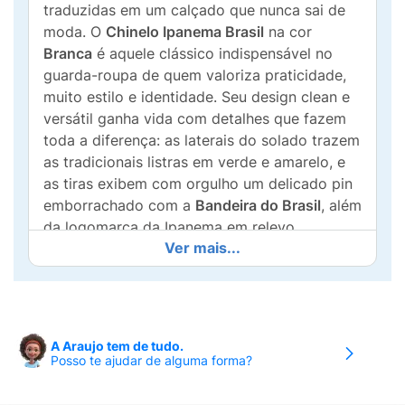
traduzidas em um calçado que nunca sai de
moda. O
Chinelo Ipanema Brasil
na cor
Branca
é aquele clássico indispensável no
guarda-roupa de quem valoriza praticidade,
muito estilo e identidade. Seu design clean e
versátil ganha vida com detalhes que fazem
toda a diferença: as laterais do solado trazem
as tradicionais listras em verde e amarelo, e
as tiras exibem com orgulho um delicado pin
emborrachado com a
Bandeira do Brasil
, além
da logomarca da Ipanema em relevo.
Ver mais...
Fabricado com o alto padrão de qualidade
que consagrou a Ipanema, este modelo é
confeccionado em material macio, leve e
flexível, proporcionando um encaixe suave no
A Araujo tem de tudo.
peito do pé e um calce extremamente
Posso te ajudar de alguma forma?
confortável para o dia todo. O solado conta
com frisos antiderrapantes que garantem