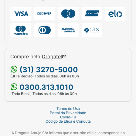
com água, sabão neutro e uma escova de
cerdas bem macias. Deixe secar em local
arejado e protegido da luz solar direta.
Ficha Técnica:
Marca:
Ipanema.
Linha:
Brasil.
Compre pelo
Drogatel
Gênero:
Unissex / Masculino.
(31) 3270-5000
Tamanho:
35/36.
(BH e Região) Todos os dias, 06h às 00h
0300.313.1010
Cor da Palmilha:
Branco.
(Todo Brasil) Todos os dias, 06h às 00h
Cor da Tira:
Branca (Texturizada com logo
Ipanema).
Termo de Uso
Portal da Privacidade
Covid-19
Detalhes Especiais:
Pin da Bandeira do
Código de Ética e Conduta
Brasil na tira e listras verde/amarelo na
lateral da sola.
A Drogaria Araujo S/A informa que o seu site oficial corresponde ao