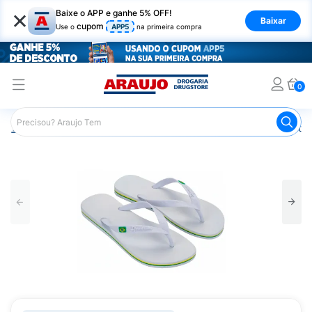
×
Baixe o APP e ganhe 5% OFF!
Baixar
cupom
Use o
APP5
na primeira compra
0
Araujo
Mercado
Casa e Utilidades
Calçados e Vestuá