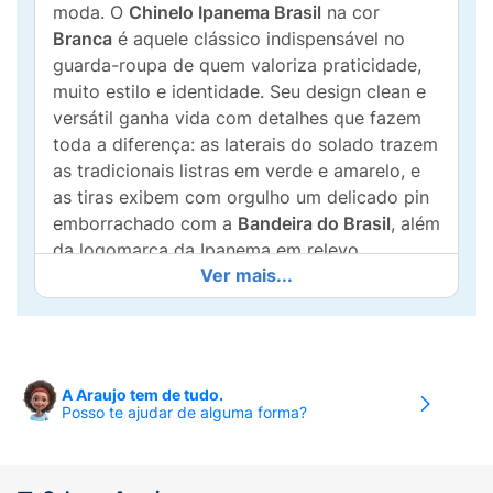
moda. O
Chinelo Ipanema Brasil
na cor
Branca
é aquele clássico indispensável no
guarda-roupa de quem valoriza praticidade,
muito estilo e identidade. Seu design clean e
versátil ganha vida com detalhes que fazem
toda a diferença: as laterais do solado trazem
as tradicionais listras em verde e amarelo, e
as tiras exibem com orgulho um delicado pin
emborrachado com a
Bandeira do Brasil
, além
da logomarca da Ipanema em relevo.
Ver mais...
Fabricado com o alto padrão de qualidade
que consagrou a Ipanema, este modelo é
confeccionado em material macio, leve e
flexível, proporcionando um encaixe suave no
A Araujo tem de tudo.
peito do pé e um calce extremamente
Posso te ajudar de alguma forma?
confortável para o dia todo. O solado conta
com frisos antiderrapantes que garantem
maior aderência e segurança ao caminhar,