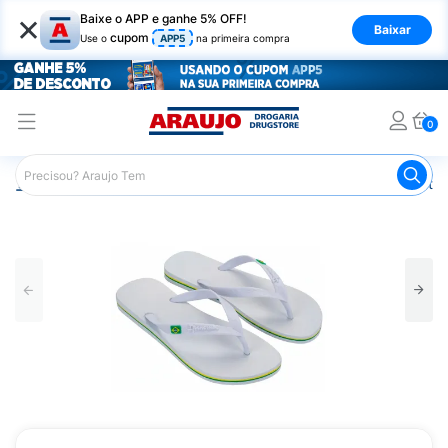
×
Baixe o APP e ganhe 5% OFF!
Baixar
cupom
Use o
APP5
na primeira compra
0
Araujo
Mercado
Casa e Utilidades
Calçados e Vestuá