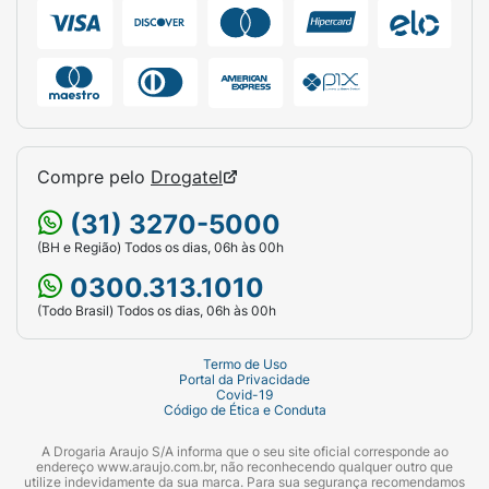
cerdas bem macias. Deixe secar em local
arejado e protegido da luz solar direta.
Ficha Técnica:
Marca:
Ipanema.
Linha:
Brasil.
Compre pelo
Drogatel
Gênero:
Unissex / Masculino.
(31) 3270-5000
Tamanho:
39/40.
(BH e Região) Todos os dias, 06h às 00h
0300.313.1010
Cor da Palmilha:
Branco.
(Todo Brasil) Todos os dias, 06h às 00h
Cor da Tira:
Branca (Texturizada com logo
Ipanema).
Termo de Uso
Portal da Privacidade
Covid-19
Detalhes Especiais:
Pin da Bandeira do
Código de Ética e Conduta
Brasil na tira e listras verde/amarelo na
lateral da sola.
A Drogaria Araujo S/A informa que o seu site oficial corresponde ao
endereço www.araujo.com.br, não reconhecendo qualquer outro que
utilize indevidamente da sua marca. Para sua segurança recomendamos