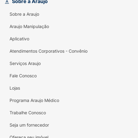
Sobre a Araujo
seja no asfalto, no calçadão ou na areia da
praia. É o Brasil acompanhando você a cada
Sobre a Araujo
passo!
Araujo Manipulação
Principais Benefícios:
Aplicativo
Identidade Nacional:
Detalhe do pin da
bandeira do Brasil e filetes coloridos (verde
Atendimentos Corporativos - Convênio
e amarelo) que celebram o orgulho
brasileiro.
Serviços Araujo
Conforto Ipanema:
Material super macio e
Fale Conosco
flexível que abraça os pés, garantindo
Lojas
pisadas leves e sem incômodos.
Programa Araujo Médico
Versatilidade Máxima:
A cor branca é um
curinga absoluto, fácil de combinar com
Trabalhe Conosco
qualquer cor ou estilo de roupa.
Seja um fornecedor
Segurança na Pisada:
Solado projetado
com texturas antiderrapantes para evitar
Ofereça seu imóvel