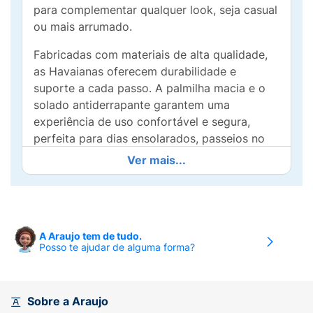
para complementar qualquer look, seja casual
ou mais arrumado.
Fabricadas com materiais de alta qualidade,
as Havaianas oferecem durabilidade e
suporte a cada passo. A palmilha macia e o
solado antiderrapante garantem uma
experiência de uso confortável e segura,
perfeita para dias ensolarados, passeios no
parque ou momentos de descontração na
Ver mais...
praia.
As tiras finas em tom rosa ballet adicionam
um toque delicado, tornando-as uma opção
versátil para todas as ocasiões. Combine com
A Araujo tem de tudo.
Posso te ajudar de alguma forma?
vestidos, saias ou shorts e esteja pronta para
arrasar em qualquer lugar!
Adicione um toque de charme ao seu guarda-
Sobre a Araujo
roupa com as Havaianas Top Tiras Rosa Ballet