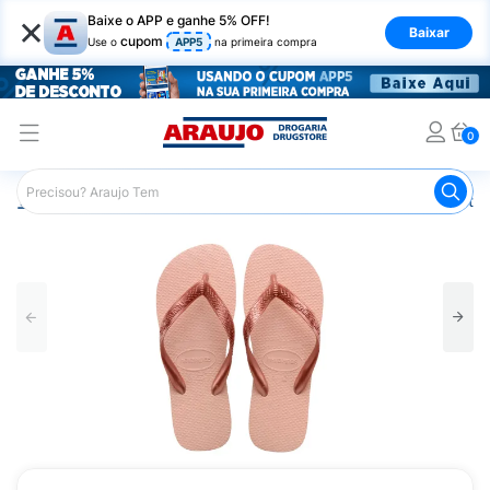
×
Baixe o APP e ganhe 5% OFF!
Baixar
cupom
Use o
APP5
na primeira compra
0
Araujo
Mercado
Casa e Utilidades
Calçados e Vestuá