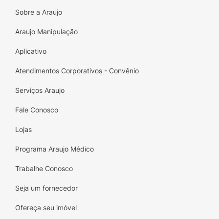
e sinta o conforto que só a marca pode
Sobre a Araujo
oferecer. Ideal para quem valoriza estilo sem
Araujo Manipulação
abrir mão da praticidade!
Aplicativo
Atendimentos Corporativos - Convênio
Serviços Araujo
Fale Conosco
Lojas
Programa Araujo Médico
Trabalhe Conosco
Seja um fornecedor
Ofereça seu imóvel