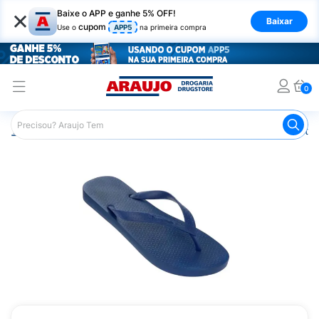
×
Baixe o APP e ganhe 5% OFF!
Baixar
cupom
Use o
APP5
na primeira compra
0
Araujo
Mercado
Casa e Utilidades
Calçados e Vestuá