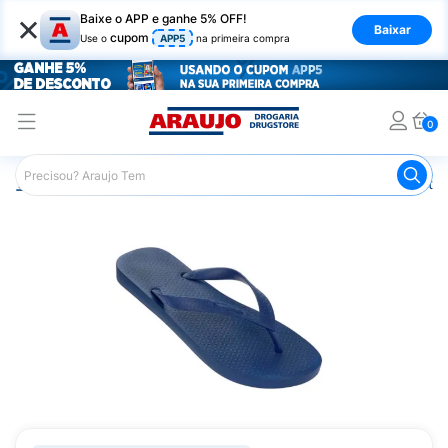
×
Baixe o APP e ganhe 5% OFF!
Baixar
cupom
Use o
APP5
na primeira compra
0
Araujo
Mercado
Casa e Utilidades
Calçados e Vestuá