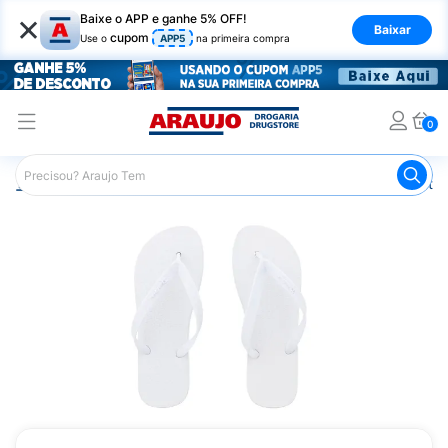
×
Baixe o APP e ganhe 5% OFF!
Baixar
cupom
Use o
APP5
na primeira compra
0
Araujo
Mercado
Casa e Utilidades
Calçados e Vestuá