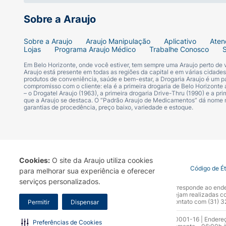
Sobre a Araujo
Sobre a Araujo
Araujo Manipulação
Aplicativo
Aten
Lojas
Programa Araujo Médico
Trabalhe Conosco
Em Belo Horizonte, onde você estiver, tem sempre uma Araujo perto de
Araujo está presente em todas as regiões da capital e em várias cidade
produtos de conveniência, saúde e bem-estar, a Drogaria Araujo é um pa
compromisso com o cliente: ela é a primeira drogaria de Belo Horizonte a
– o Drogatel Araujo (1963), a primeira drogaria Drive-Thru (1990) e a 
que a Araujo se destaca. O “Padrão Araujo de Medicamentos” dá nome
garantias de procedência, preço baixo, variedade e estoque.
Cookies:
O site da Araujo utiliza cookies
Termo de Uso
Portal da Privacidade
Covid-19
Código de É
para melhorar sua experiência e oferecer
serviços personalizados.
A Drogaria Araujo S/A informa que o seu site oficial corresponde ao e
marca. Para sua segurança recomendamos que não sejam realizadas com
Araujo S.A. Em caso de dúvidas, gentileza entrar em contato com (31)
Permitir
Dispensar
Razão Social: Drogaria Araujo S.A | CNPJ: 17.256.512.0001-16 | Endere
Preferências de Cookies