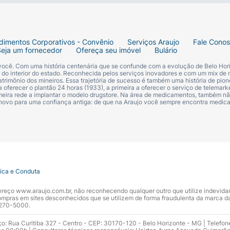
dimentos Corporativos - Convênio
Serviços Araujo
Fale Cono
Seja um fornecedor
Ofereça seu imóvel
Bulário
 você. Com uma história centenária que se confunde com a evolução de Belo Hori
s do interior do estado. Reconhecida pelos serviços inovadores e com um mix de 
trimônio dos mineiros. Essa trajetória de sucesso é também uma história de pion
 oferecer o plantão 24 horas (1933), a primeira a oferecer o serviço de telemarke
primeira rede a implantar o modelo drugstore. Na área de medicamentos, também nã
 novo para uma confiança antiga: de que na Araujo você sempre encontra medi
tica e Conduta
ndereço www.araujo.com.br, não reconhecendo qualquer outro que utilize indevid
pras em sites desconhecidos que se utilizem de forma fraudulenta da marca d
 3270-5000.
ço: Rua Curitiba 327 - Centro - CEP: 30170-120 - Belo Horizonte - MG | Telefon