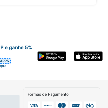
PP e ganhe 5%
APP5
mpra
Formas de Pagamento