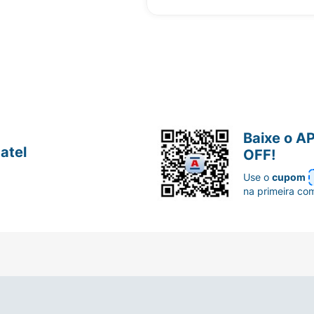
Baixe o A
atel
OFF!
Use o
cupom
na primeira co