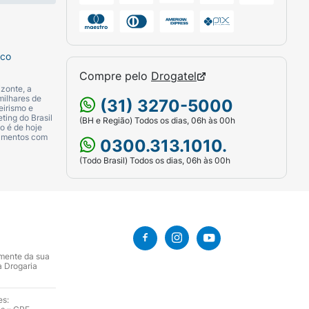
sco
Compre pelo
Drogatel
zonte, a
milhares de
(31) 3270-5000
eirismo e
ting do Brasil
(BH e Região) Todos os dias, 06h às 00h
o é de hoje
camentos com
0300.313.1010.
(Todo Brasil) Todos os dias, 06h às 00h
amente da sua
a Drogaria
es: