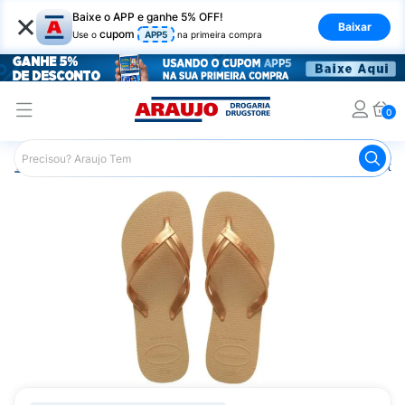
×
Baixe o APP e ganhe 5% OFF!
Baixar
cupom
Use o
APP5
na primeira compra
0
Araujo
Mercado
Casa e Utilidades
Calçados e Vestuá