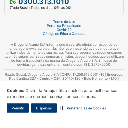
0300.313.1010
(Todo Brasil) Todos os dias, 06h às 00h
Termo de Uso
Portal da Privacidade
Covid-19
Código de Ética e Conduta
A Drogaria Araujo S/A informa que o seu site oficial corresponde ao
endereço www.araujo.com.br, não reconhecendo qualquer outro que
utilize indevidamente da sua marca. Para sua segurança recomendamos
que não sejam realizadas compras em sites desconhecidos que se utilizem
de forma fraudulenta da marca da Drogaria Araujo S.A. Em caso de
dúvidas, gentileza entrar em contato com (31) 3270-5000.
Razão Social: Drogaria Araujo S.A | CNPJ: 17.256.512.0001-16 | Endereço:
Rua Curitiba 327 - Centro - CEP: 30170-120 - Belo Horizonte - MG |
Telefones: 0300.313.1010 e (31) 3270-5000 Horário de funcionamento -
06:00h às 00:00h | Consultores técnicos responsáveis: Hairton Ayres
Cookies:
O site da Araujo utiliza cookies para melhorar sua
Azevedo Guimarães – CRF 10.965 | Yasmin Silva Alvarenga – CRF 52.584 -
Consultor substituto: Thiago Aguiar Pinheiro - CRF Nº 13.748. Alvará
experiência e oferecer serviços personalizados.
Sanitário: 2025020713 | Autorização de Funcionamento da Empresa (AFE):
7.16355-1
Permitir
Dispensar
Preferências de Cookies