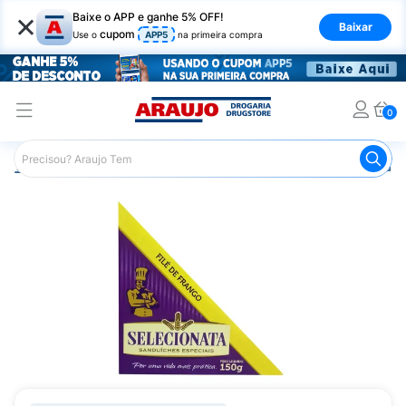
×
Baixe o APP e ganhe 5% OFF!
Baixar
cupom
Use o
APP5
na primeira compra
0
Araujo
Mercado
Alimentos Congelados e de Geladeira