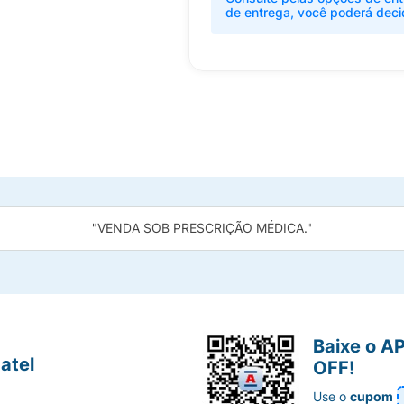
de entrega, você poderá deci
"VENDA SOB PRESCRIÇÃO MÉDICA."
Baixe o A
atel
OFF!
Use o
cupom