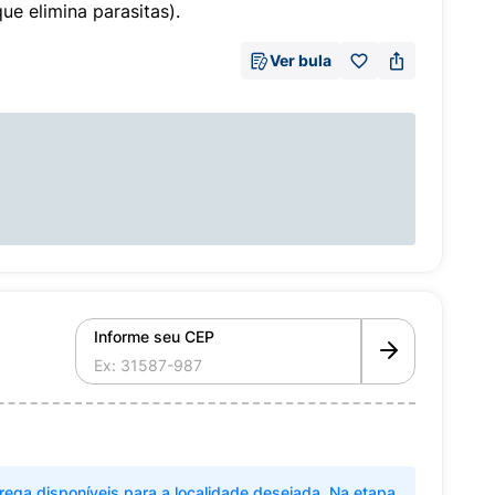
ue elimina parasitas).
Ver bula
Informe seu CEP
rega disponíveis para a localidade desejada. Na etapa