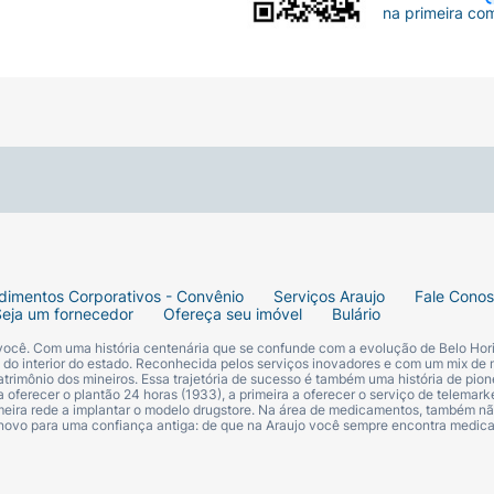
na primeira co
dimentos Corporativos - Convênio
Serviços Araujo
Fale Cono
Seja um fornecedor
Ofereça seu imóvel
Bulário
 você. Com uma história centenária que se confunde com a evolução de Belo Hori
s do interior do estado. Reconhecida pelos serviços inovadores e com um mix de 
trimônio dos mineiros. Essa trajetória de sucesso é também uma história de pion
 oferecer o plantão 24 horas (1933), a primeira a oferecer o serviço de telemarke
primeira rede a implantar o modelo drugstore. Na área de medicamentos, também nã
 novo para uma confiança antiga: de que na Araujo você sempre encontra medi