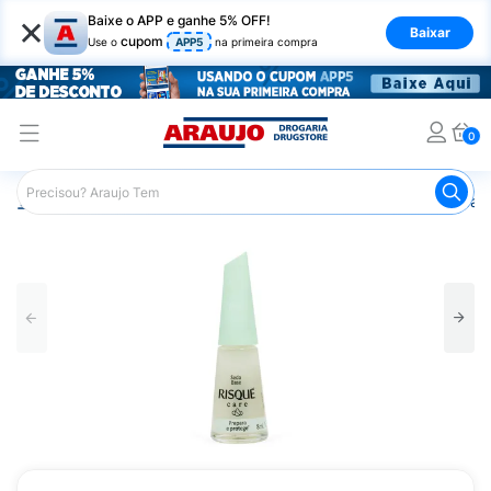
×
Baixe o APP e ganhe 5% OFF!
Baixar
cupom
Use o
APP5
na primeira compra
0
Araujo
Beleza e Cuidados
Unhas
Esmaltes
Seda B