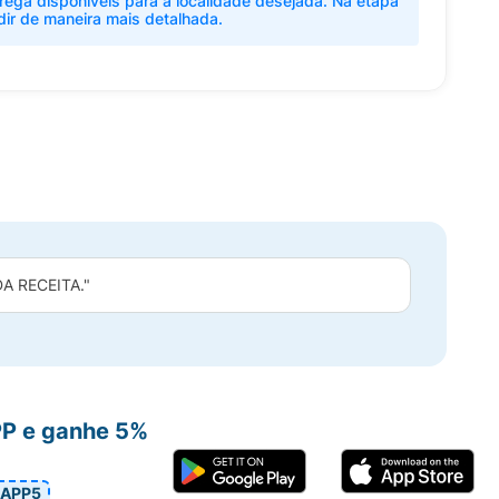
rega disponíveis para a localidade desejada. Na etapa
dir de maneira mais detalhada.
 RECEITA."
PP e ganhe 5%
APP5