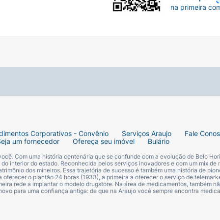
na primeira co
dimentos Corporativos - Convênio
Serviços Araujo
Fale Cono
Seja um fornecedor
Ofereça seu imóvel
Bulário
 você. Com uma história centenária que se confunde com a evolução de Belo Hori
s do interior do estado. Reconhecida pelos serviços inovadores e com um mix de 
trimônio dos mineiros. Essa trajetória de sucesso é também uma história de pion
 oferecer o plantão 24 horas (1933), a primeira a oferecer o serviço de telemarke
primeira rede a implantar o modelo drugstore. Na área de medicamentos, também nã
 novo para uma confiança antiga: de que na Araujo você sempre encontra medi