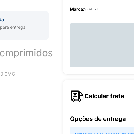
Marca:
SEMTRI
da
 para entrega.
Comprimidos
00.0MG
Calcular frete
Opções de entrega