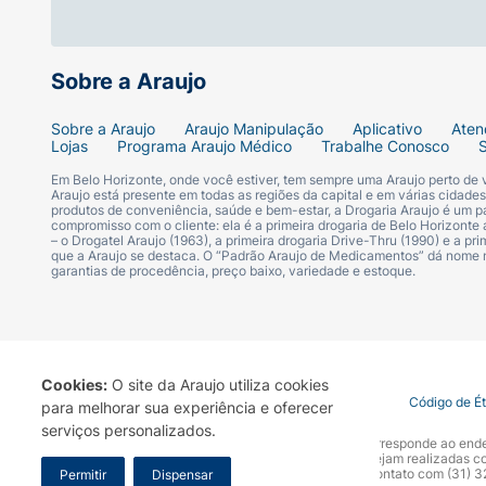
Sobre a Araujo
Sobre a Araujo
Araujo Manipulação
Aplicativo
Aten
Lojas
Programa Araujo Médico
Trabalhe Conosco
Em Belo Horizonte, onde você estiver, tem sempre uma Araujo perto de
Araujo está presente em todas as regiões da capital e em várias cidade
produtos de conveniência, saúde e bem-estar, a Drogaria Araujo é um pa
compromisso com o cliente: ela é a primeira drogaria de Belo Horizonte a
– o Drogatel Araujo (1963), a primeira drogaria Drive-Thru (1990) e a 
que a Araujo se destaca. O “Padrão Araujo de Medicamentos” dá nome
garantias de procedência, preço baixo, variedade e estoque.
Cookies:
O site da Araujo utiliza cookies
Termo de Uso
Portal da Privacidade
Covid-19
Código de É
para melhorar sua experiência e oferecer
serviços personalizados.
A Drogaria Araujo S/A informa que o seu site oficial corresponde ao e
marca. Para sua segurança recomendamos que não sejam realizadas com
Araujo S.A. Em caso de dúvidas, gentileza entrar em contato com (31)
Permitir
Dispensar