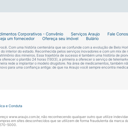
dimentos Corporativos - Convênio
Serviços Araujo
Fale Cono
Seja um fornecedor
Ofereça seu imóvel
Bulário
 você. Com uma história centenária que se confunde com a evolução de Belo Hori
s do interior do estado. Reconhecida pelos serviços inovadores e com um mix de 
trimônio dos mineiros. Essa trajetória de sucesso é também uma história de pion
 oferecer o plantão 24 horas (1933), a primeira a oferecer o serviço de telemarke
primeira rede a implantar o modelo drugstore. Na área de medicamentos, também nã
 novo para uma confiança antiga: de que na Araujo você sempre encontra medi
tica e Conduta
ndereço www.araujo.com.br, não reconhecendo qualquer outro que utilize indevid
pras em sites desconhecidos que se utilizem de forma fraudulenta da marca d
 3270-5000.