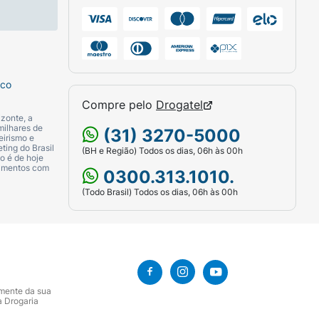
sco
Compre pelo
Drogatel
zonte, a
milhares de
(31) 3270-5000
eirismo e
ting do Brasil
(BH e Região) Todos os dias, 06h às 00h
o é de hoje
camentos com
0300.313.1010.
(Todo Brasil) Todos os dias, 06h às 00h
amente da sua
a Drogaria