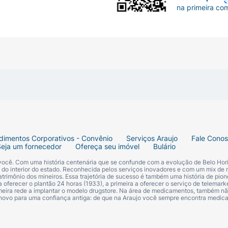
na primeira co
dimentos Corporativos - Convênio
Serviços Araujo
Fale Cono
Seja um fornecedor
Ofereça seu imóvel
Bulário
 você. Com uma história centenária que se confunde com a evolução de Belo Hori
s do interior do estado. Reconhecida pelos serviços inovadores e com um mix de 
trimônio dos mineiros. Essa trajetória de sucesso é também uma história de pion
 oferecer o plantão 24 horas (1933), a primeira a oferecer o serviço de telemarke
primeira rede a implantar o modelo drugstore. Na área de medicamentos, também nã
 novo para uma confiança antiga: de que na Araujo você sempre encontra medi