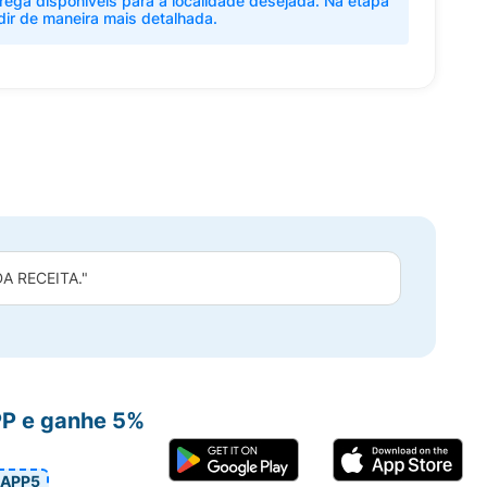
rega disponíveis para a localidade desejada. Na etapa
dir de maneira mais detalhada.
 RECEITA."
PP e ganhe 5%
APP5