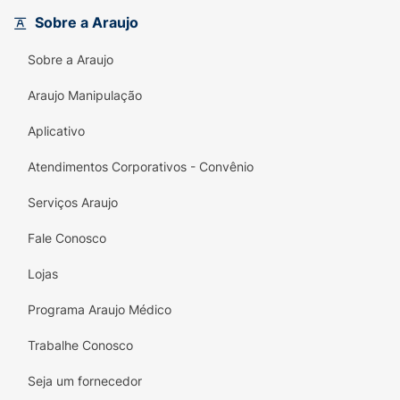
permitindo um deslize suave pela pele. Além
Sobre a Araujo
disso, a escala de graduação de
2 em 2
unidades
é nítida e de fácil leitura, garantindo
Sobre a Araujo
a segurança necessária para o controle
glicêmico diário.
Araujo Manipulação
Principais Benefícios:
Aplicativo
Conforto Extremo:
Agulha extra curta de
Atendimentos Corporativos - Convênio
6mm e calibre 31G para uma aplicação
praticamente indolor.
Serviços Araujo
Segurança na Aplicação:
Reduz
Fale Conosco
significativamente o risco de atingir o
Lojas
músculo, garantindo a absorção correta da
insulina.
Programa Araujo Médico
Agulha Integrada:
Design que elimina o
Trabalhe Conosco
"espaço morto", prevenindo o desperdício
de medicamento e garantindo a dose exata.
Seja um fornecedor