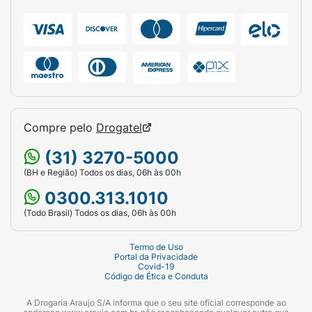
comprimento curto de 6mm, a prega
cutânea geralmente é dispensável em
adultos).
Descarte a seringa em um coletor de
perfurocortantes imediatamente após o
uso.
Compre pelo
Drogatel
Ficha Técnica:
(31) 3270-5000
Marca:
Embecta (Ultra-Fine).
(BH e Região) Todos os dias, 06h às 00h
Capacidade:
1mL (100UI ou menos).
0300.313.1010
Tipo de Insulina:
Para Insulina U-100.
(Todo Brasil) Todos os dias, 06h às 00h
Agulha:
6mm (comprimento) x 31G (calibre
Termo de Uso
extra fino de 0,25mm).
Portal da Privacidade
Covid-19
Código de Ética e Conduta
Quantidade:
Pack com 10 seringas estéreis
de uso único.
A Drogaria Araujo S/A informa que o seu site oficial corresponde ao