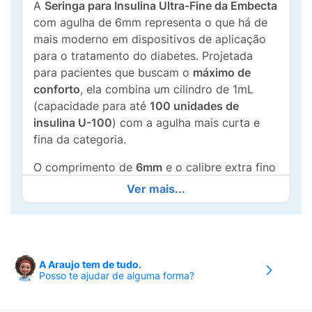
A
Seringa para Insulina Ultra-Fine da Embecta
com agulha de 6mm representa o que há de
mais moderno em dispositivos de aplicação
para o tratamento do diabetes. Projetada
para pacientes que buscam o
máximo de
conforto
, ela combina um cilindro de 1mL
(capacidade para até
100 unidades de
insulina U-100
) com a agulha mais curta e
fina da categoria.
O comprimento de
6mm
e o calibre extra fino
de
31G (0,25mm)
foram cientificamente
Ver mais...
desenvolvidos para garantir que a insulina
seja depositada com precisão no tecido
subcutâneo, eliminando quase totalmente o
risco de injeções intramusculares dolorosas,
A Araujo tem de tudo.
mesmo em pacientes mais magros ou
Posso te ajudar de alguma forma?
crianças. A agulha integrada possui
lubrificação especial e bisel trifacetado,