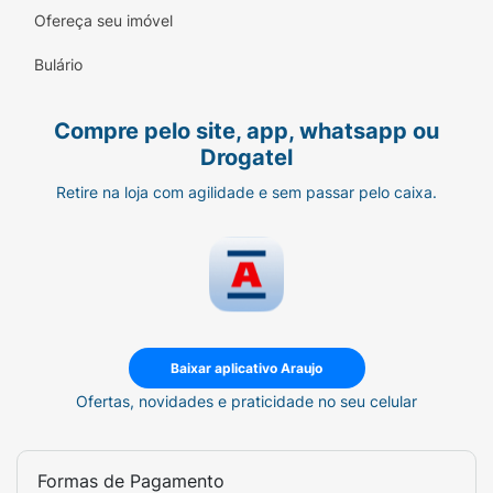
Alta Qualidade Embecta:
Fabricada pela
Ofereça seu imóvel
líder mundial em diabetes, garantindo
Bulário
esterilidade e confiança.
Livre de Látex:
Segura para pacientes com
Compre pelo site, app, whatsapp ou
sensibilidade ou alergia ao látex.
Drogatel
Praticidade:
Pack com 10 seringas estéreis
Retire na loja com agilidade e sem passar pelo caixa.
de uso único, ideais para o dia a dia.
Instruções de Uso (Resumo):
Limpe bem as mãos e o local da injeção.
Remova as tampas protetoras da
seringa.
Baixar aplicativo Araujo
Ofertas, novidades e praticidade no seu celular
Aspire a insulina U-100 conforme a dose
prescrita pelo médico.
Formas de Pagamento
Aplique em ângulo de 90° (devido ao