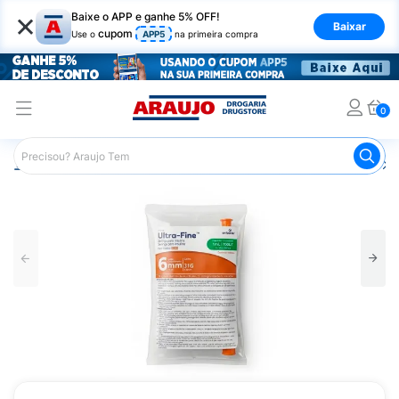
×
Baixe o APP e ganhe 5% OFF!
Baixar
cupom
Use o
APP5
na primeira compra
0
Araujo
Saúde e Bem Estar
Acessórios para Diabetes