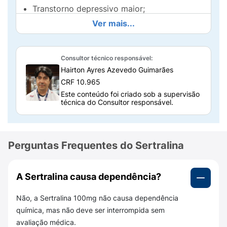
Transtorno depressivo maior;
Ver mais...
Transtorno obsessivo-compulsivo (TOC);
Transtorno do pânico;
Consultor técnico responsável:
Transtorno de ansiedade social (fobia
Hairton Ayres Azevedo Guimarães
social);
CRF 10.965
Este conteúdo foi criado sob a supervisão
Transtorno de estresse pós-traumático
técnica do Consultor responsável.
(TEPT);
Transtorno disfórico pré-menstrual.
Perguntas Frequentes do Sertralina
Composição do Sertralina 100mg
Cada comprimido revestido de Sertralina
A Sertralina causa dependência?​
100mg contém
111,86 mg de cloridrato de
sertralina (equivalente a 100 mg de
Não, a Sertralina 100mg não causa dependência
sertralina)
. Além disso, possui excipientes
química, mas não deve ser interrompida sem
responsáveis por dar forma e estabilidade ao
avaliação médica.