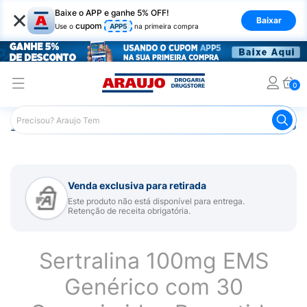
×
Baixe o APP e ganhe 5% OFF!
Baixar
cupom
Use o
APP5
na primeira compra
0
Araujo
Medicamentos
Remédio para Sistema Nervoso Ce
Venda exclusiva para retirada
Este produto não está disponível para entrega.
Retenção de receita obrigatória.
Sertralina 100mg EMS
Genérico com 30