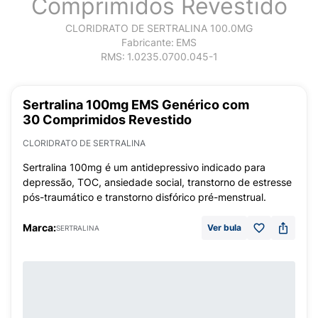
Comprimidos Revestido
CLORIDRATO DE SERTRALINA 100.0MG
Fabricante:
EMS
RMS:
1.0235.0700.045-1
Sertralina 100mg EMS Genérico com
30 Comprimidos Revestido
CLORIDRATO DE SERTRALINA
Sertralina 100mg é um antidepressivo indicado para
depressão, TOC, ansiedade social, transtorno de estresse
pós-traumático e transtorno disfórico pré-menstrual.
Marca:
Ver bula
SERTRALINA