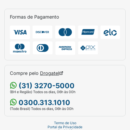
Assim como outros medicamentos, a
Formas de Pagamento
Sertralina pode provocar efeitos colaterais
em alguns pacientes. Eles variam em
frequência e intensidade.
Reações muito comuns (mais de 10% dos
pacientes)
Náusea;
Diarreia;
Compre pelo
Drogatel
Boca seca;
(31) 3270-5000
(BH e Região) Todos os dias, 06h às 00h
Insônia;
0300.313.1010
Sonolência;
(Todo Brasil) Todos os dias, 06h às 00h
Fadiga;
Termo de Uso
Portal da Privacidade
Tontura.