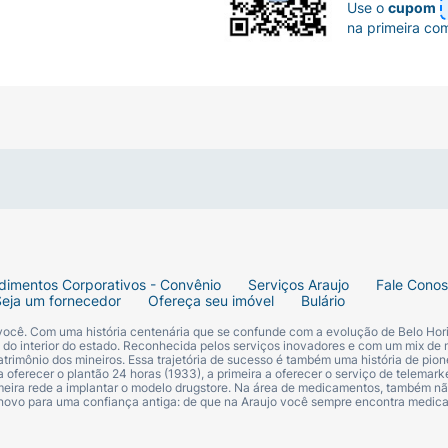
Use o
cupom
na primeira co
dimentos Corporativos - Convênio
Serviços Araujo
Fale Cono
Seja um fornecedor
Ofereça seu imóvel
Bulário
 você. Com uma história centenária que se confunde com a evolução de Belo Hori
s do interior do estado. Reconhecida pelos serviços inovadores e com um mix de 
trimônio dos mineiros. Essa trajetória de sucesso é também uma história de pion
 oferecer o plantão 24 horas (1933), a primeira a oferecer o serviço de telemarke
primeira rede a implantar o modelo drugstore. Na área de medicamentos, também nã
 novo para uma confiança antiga: de que na Araujo você sempre encontra medi