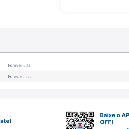
Forever Liss
Forever Liss
Baixe o A
atel
OFF!