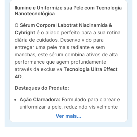
Ilumine e Uniformize sua Pele com Tecnologia
Nanotecnológica
O
Sérum Corporal Labotrat Niacinamida &
Cybright
é o aliado perfeito para a sua rotina
diária de cuidados. Desenvolvido para
entregar uma pele mais radiante e sem
manchas, este sérum combina ativos de alta
performance que agem profundamente
através da exclusiva
Tecnologia Ultra Effect
4D
.
Destaques do Produto:
Ação Clareadora:
Formulado para clarear e
uniformizar a pele, reduzindo visivelmente
as marcas.
Ver mais...
Hidratação Intensiva:
Proporciona
hidratação prolongada por até
72 horas
.