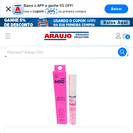
×
Baixe o APP e ganhe 5% OFF!
Baixar
cupom
Use o
APP5
na primeira compra
0
Araujo
Maquiagem
Olhos
Sobrancelha
Sérum de C