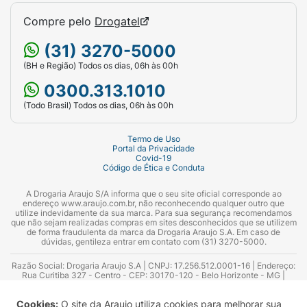
Compre pelo
Drogatel
(31) 3270-5000
(BH e Região) Todos os dias, 06h às 00h
0300.313.1010
(Todo Brasil) Todos os dias, 06h às 00h
Termo de Uso
Portal da Privacidade
Covid-19
Código de Ética e Conduta
A Drogaria Araujo S/A informa que o seu site oficial corresponde ao
endereço www.araujo.com.br, não reconhecendo qualquer outro que
utilize indevidamente da sua marca. Para sua segurança recomendamos
que não sejam realizadas compras em sites desconhecidos que se utilizem
de forma fraudulenta da marca da Drogaria Araujo S.A. Em caso de
dúvidas, gentileza entrar em contato com (31) 3270-5000.
Razão Social: Drogaria Araujo S.A | CNPJ: 17.256.512.0001-16 | Endereço:
Rua Curitiba 327 - Centro - CEP: 30170-120 - Belo Horizonte - MG |
Telefones: 0300.313.1010 e (31) 3270-5000 Horário de funcionamento -
06:00h às 00:00h | Consultores técnicos responsáveis: Hairton Ayres
Cookies:
O site da Araujo utiliza cookies para melhorar sua
Azevedo Guimarães – CRF 10.965 | Yasmin Silva Alvarenga – CRF 52.584 -