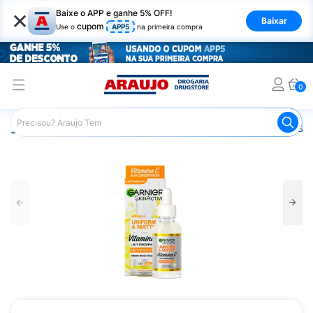
×
Baixe o APP e ganhe 5% OFF!
Baixar
cupom
Use o
APP5
na primeira compra
0
Araujo
Beleza e Cuidados
Cuidados com o Rosto
Sér