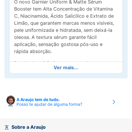
O novo Garnier Uniform & Matte Sérum
Booster tem Alta Concentração de Vitamina
C, Niacinamida, Ácido Salicílico e Extrato de
Limão, que garantem marcas menos visíveis,
pele uniformizada e hidratada, sem deixá-la
oleosa. A textura sérum garante fácil
aplicação, sensação gostosa pós-uso e
rápida absorção.
Resultados visíveis e comprovados:
-
Ver mais...
Redução de manchas garantida pela ação
antioxidante da vitamina C- Pele com efeito
matte, garantido pelo Ácido Salicílico- Pele
hidratada, graças à Niacinamida
A Araujo tem de tudo.
Nossa tecnologia:
Alta Concentração de
Posso te ajudar de alguma forma?
Vitamina C: Poderoso antioxidante que reduz
marcas, imperfeições e uniformiza a pele.
Sobre a Araujo
Ácido Salicílico:
Garante um efeito matte