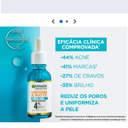
EXTRACT / LEMON FRUIT EXTRACT, LACTIC
ACID, PHYTIC ACID, BENZYL SALICYLATE,
BENZYL ALCOHOL, PEG-60 HYDROGENATED
CASTOR OIL, PARFUM / FRAGRANCE. (F.I.L.
Z70019758/1).
INGREDIENTES:
ÁGUA, ÁLCOOL, NICOTINAMIDA,
GLICEROL, PROPANODIOL, LINALOL, GERANIOL,
HIDRÓXIDO DE SÓDIO, ÁCIDO SALICÍLICO,
ASCORBIL GLICOSÍDEO, LIMONENO, GOMA
GUAR, HIDROXIACETOFENONA, ÁCIDO
SULFÔNICO HIDROXIETILPIPERAZINA ETANO,
EXTRATO DE FRUTO DE CITRUS LIMON, ÁCIDO
LÁCTICO, ÁCIDO FÍTICO, SALICILATO DE
BENZILA, ÁLCOOL BENZÍLICO, ÓLEO DE RÍCINO
HIDROGENADO ETOXILADO, PERFUME.