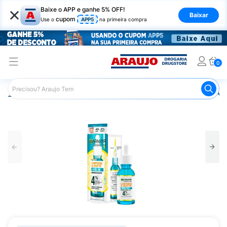
×
Baixe o APP e ganhe 5% OFF!
Baixar
cupom
Use o
APP5
na primeira compra
0
Araujo
Beleza e Cuidados
Cuidados com o Rosto
Ant