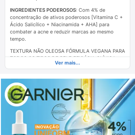
INGREDIENTES PODEROSOS
: Com 4% de
concentração de ativos poderosos [Vitamina C +
Ácido Salicílico + Niacinamida + AHA] para
combater a acne e reduzir marcas ao mesmo
tempo.
TEXTURA NÃO OLEOSA FÓRMULA VEGANA PARA
TODOS OS TIPOS DE PELE EFICÁCIA CLÍNICA
Ver mais...
COMPROVADA
Benefícios
: -Eficácia clínica comprovada: -44%
acne e -41% marcas -Combate a acne e reduz
marcas ao mesmo tempo -Fórmula vegana -
Dermatologicamente testado
Tecnologia: Com ÁCIDO SALICÍLICO: Conhecido
por sua propriedade antibacteriana e por ajudar a
combater cravos e espinhas.