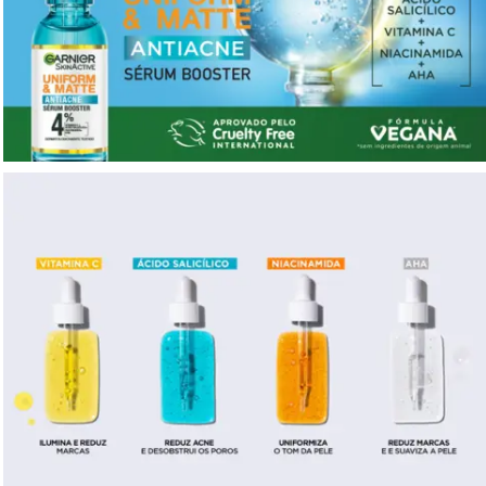
Com VITAMINA C: Conhecida por suas
propriedades antioxidantes, ajuda a reduzir
marcas relacionadas a imperfeições.
Com NIACINAMIDA: Hidratação da pele.
Modo de Uso:
Aplicar 4 gotas sobre a palma da
mão e espalhar uniformemente sobre todo o
rosto. Massagear até que fórmula absorva. Até 50
usos considerando 4 gotas por uso.
Composição/Material:
967593 14 -
INGREDIENTES: AQUA / WATER, ALCOHOL,
NIACINAMIDE, GLYCERIN, PROPANEDIOL,
LINALOOL, GERANIOL, SODIUM HYDROXIDE,
SALICYLIC ACID, ASCORBYL GLUCOSIDE,
LIMONENE, HYDROXYPROPYL GUAR,
HYDROXYACETOPHENONE,
HYDROXYETHYLPIPERAZINE ETHANE SULFONIC
ACID, SULFONIC ACID, CITRUS LIMON FRUIT