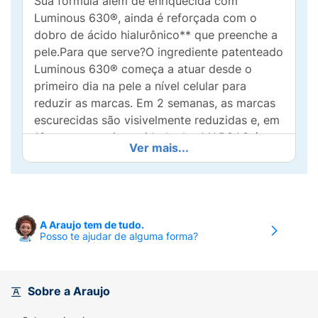
Sua fórmula além de enriquecida com
Luminous 630®, ainda é reforçada com o
dobro de ácido hialurônico** que preenche a
pele.Para que serve?O ingrediente patenteado
Luminous 630® começa a atuar desde o
primeiro dia na pele a nível celular para
reduzir as marcas. Em 2 semanas, as marcas
escurecidas são visivelmente reduzidas e, em
12 semanas, a intensidade das MARCAS é
Ver mais...
reduzida em até 71%. Luminous 630® tem um
efeito antimarcas para todos os tipos de
pele.Benefícios e diferenciais- Reduz marcas
escurecidas em 2 semanas*-+2X Ácido
hialurônico**- Pele do rosto mais uniforme e
A Araujo tem de tudo.
Posso te ajudar de alguma forma?
iluminada- Atua na pele a nível celular para
reduzir as marcas- Efeito antimarcas
comprovado para todos os tipos de pele-
75% confirmam "Este produto tem a maior
Sobre a Araujo
eficácia de redução de marcas que já