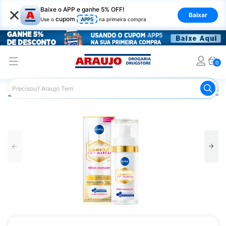
×
Baixe o APP e ganhe 5% OFF!
Baixar
cupom
Use o
APP5
na primeira compra
0
Araujo
Beleza e Cuidados
Cuidados com o Rosto
Cla