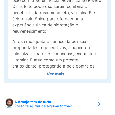
pele com o Sérum Facial Revitalizante Review
Care. Este poderoso sérum combina os
benefícios da rosa mosqueta, vitamina E e
ácido hialurônico para oferecer uma
experiência única de hidratação e
rejuvenescimento.
A rosa mosqueta é conhecida por suas
propriedades regenerativas, ajudando a
minimizar cicatrizes e manchas, enquanto a
vitamina E atua como um potente
antioxidante, protegendo a pele contra os
danos causados pelos radicais livres. O ácido
Ver mais...
hialurônico, por sua vez, retém a umidade,
garantindo uma pele suave, cheia de vida e
com aparência jovem.
Ideal para todos os tipos de pele, o sérum é
A Araujo tem de tudo.
Posso te ajudar de alguma forma?
de fácil absorção e não deixa resíduos
oleosos. Basta aplicar algumas gotas