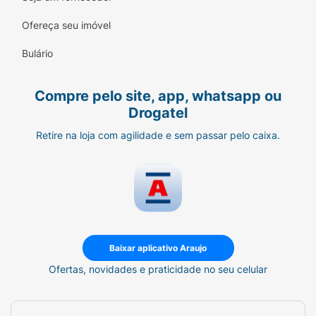
Sódio (E) Lecitina), Aloe Barbadensis Leaf
Extract (Extrato de folha de Aloe
Ofereça seu imóvel
Barbadensis), Parfum (Fragrância), DMDM
Hydantoin (DMDM Hidantoína),
Bulário
Phenoxyethanol (Fenoxietanol), Acid
Hialuronic (Ácido Hialurônico), Propylene
Compre pelo site, app, whatsapp ou
Glycol (Propileno Glicol), Tocopheryl Acetate
Drogatel
(Acetato de Tocoferol), Disodium EDTA
(EDTA Dissódico)
Retire na loja com agilidade e sem passar pelo caixa.
Baixar aplicativo Araujo
Ofertas, novidades e praticidade no seu celular