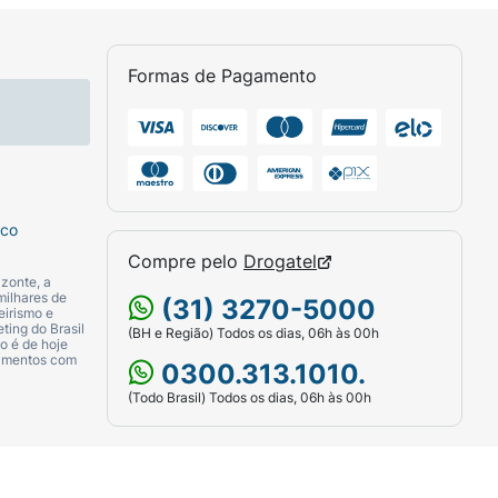
Formas de Pagamento
sco
Compre pelo
Drogatel
zonte, a
milhares de
(31) 3270-5000
eirismo e
ting do Brasil
(BH e Região) Todos os dias, 06h às 00h
o é de hoje
camentos com
0300.313.1010.
(Todo Brasil) Todos os dias, 06h às 00h