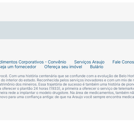
dimentos Corporativos - Convênio
Serviços Araujo
Fale Cono
Seja um fornecedor
Ofereça seu imóvel
Bulário
 você. Com uma história centenária que se confunde com a evolução de Belo Hori
s do interior do estado. Reconhecida pelos serviços inovadores e com um mix de 
trimônio dos mineiros. Essa trajetória de sucesso é também uma história de pion
 oferecer o plantão 24 horas (1933), a primeira a oferecer o serviço de telemarke
primeira rede a implantar o modelo drugstore. Na área de medicamentos, também nã
 novo para uma confiança antiga: de que na Araujo você sempre encontra medi