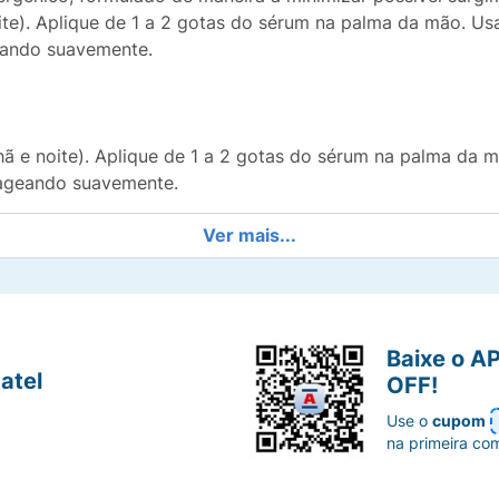
ite). Aplique de 1 a 2 gotas do sérum na palma da mão. Us
geando suavemente.
nhã e noite). Aplique de 1 a 2 gotas do sérum na palma da
ssageando suavemente.
Ver mais...
lycol, Tranexamic Acid, Undecane, Tridecane, Biosaccharide
ract, Sodium Acrylates
Baixe o A
hin, Pentaerythrityl Tetra-di-tbutyl Hydroxyhydrocinnamate
atel
OFF!
oxanetriol Alginate, Silanetriol
Use o
cupom
na primeira co