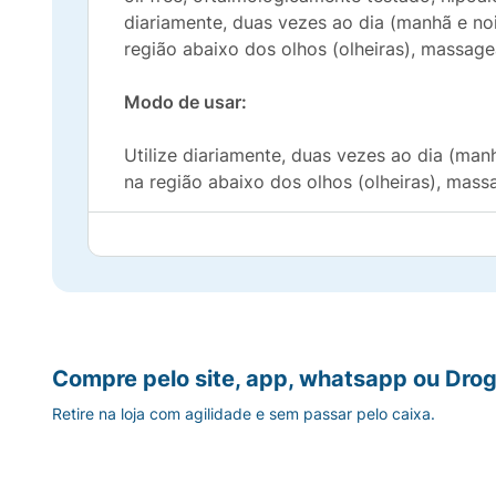
diariamente, duas vezes ao dia (manhã e no
região abaixo dos olhos (olheiras), massa
Modo de usar:
Utilize diariamente, duas vezes ao dia (ma
na região abaixo dos olhos (olheiras), ma
Composição:
Aqua, Polymethylsilsesquioxane, Butylene G
Phenoxyethanol, Fraxinus excelsior Bark Ext
Copolymer, Citric Acid, Xanthan Gum, Lecit
Compre pelo site, app, whatsapp ou Drog
Hyaluronic Acid, Caprylyl glycol, Pullulan, Sil
Retire na loja com agilidade e sem passar pelo caixa.