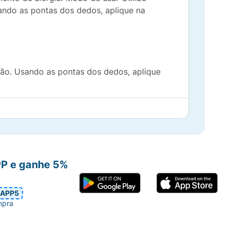
ando as pontas dos dedos, aplique na
 mão. Usando as pontas dos dedos, aplique
 Gum-1, Niacinamide, Dibutyl Adipate,
PP e ganhe 5%
, Sclerotium Gum, Caffeine, Disodium EDTA,
APP5
mpra