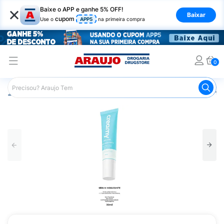
×
Baixe o APP e ganhe 5% OFF!
Baixar
cupom
Use o
APP5
na primeira compra
0
Araujo
Beleza e Cuidados
Cuidados com o Rosto
Hid