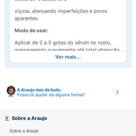
viçosa, atenuando imperfeições e poros
aparentes.
Modo de usar:
Aplicar de 2 a 5 gotas do sérum no rosto,
massageando suavemente até total absorção.
Ver mais...
Pode ser usado 1 a 2 vezes ao dia.
Composição:
Aqua, Propanediol, Hydroxuethyl
Acrylate/Sodium Acryloyldimethyltaurate
A Araujo tem de tudo.
Posso te ajudar de alguma forma?
Copolymer, Trehalose, Saccharide Isomerate,
Phenoxyethanol, Sodium Hyaluronate,
Caprylyl Glycol, Hydrolized Hyaluronic Acid,
Polyglutamic Acid, Sodium Gluconate,
Sobre a Araujo
Polysorbate 60, Sorbitan Isostearate, Citric
Sobre a Araujo
Acid and Sodium Citrate.