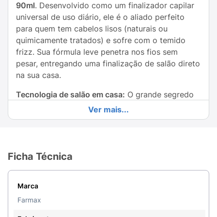
90ml
. Desenvolvido como um finalizador capilar
universal de uso diário, ele é o aliado perfeito
para quem tem cabelos lisos (naturais ou
quimicamente tratados) e sofre com o temido
frizz. Sua fórmula leve penetra nos fios sem
pesar, entregando uma finalização de salão direto
na sua casa.
Tecnologia de salão em casa:
O grande segredo
deste finalizador está na combinação potente de
Ver mais...
Ácido Glicólico e Proteínas Hidrolisadas
. Essa
dupla atua profundamente na estrutura capilar,
preenchendo as porosidades, selando as cutículas
e promovendo uma verdadeira blindagem
Ficha Técnica
antiqueda e antiumidade que mantém os fios
visivelmente mais fortes, saudáveis e resistentes
Marca
da raiz às pontas.
Farmax
O grande diferencial do Sérum Farmax é o seu