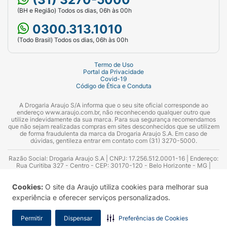
(BH e Região) Todos os dias, 06h às 00h
Principais Ações:
Fios mais lisos por 1 semana,
72h sem frizz, proteção térmica e blindagem.
0300.313.1010
(Todo Brasil) Todos os dias, 06h às 00h
Código de Barras (EAN):
7896902289703.
Termo de Uso
Portal da Privacidade
Covid-19
Código de Ética e Conduta
A Drogaria Araujo S/A informa que o seu site oficial corresponde ao
endereço www.araujo.com.br, não reconhecendo qualquer outro que
utilize indevidamente da sua marca. Para sua segurança recomendamos
que não sejam realizadas compras em sites desconhecidos que se utilizem
de forma fraudulenta da marca da Drogaria Araujo S.A. Em caso de
dúvidas, gentileza entrar em contato com (31) 3270-5000.
Razão Social: Drogaria Araujo S.A | CNPJ: 17.256.512.0001-16 | Endereço:
Rua Curitiba 327 - Centro - CEP: 30170-120 - Belo Horizonte - MG |
Telefones: 0300.313.1010 e (31) 3270-5000 Horário de funcionamento -
06:00h às 00:00h | Consultores técnicos responsáveis: Hairton Ayres
Cookies:
O site da Araujo utiliza cookies para melhorar sua
Azevedo Guimarães – CRF 10.965 | Yasmin Silva Alvarenga – CRF 52.584 -
Consultor substituto: Thiago Aguiar Pinheiro - CRF Nº 13.748. Alvará
experiência e oferecer serviços personalizados.
Sanitário: 2025020713 | Autorização de Funcionamento da Empresa (AFE):
7.16355-1
Permitir
Dispensar
Preferências de Cookies