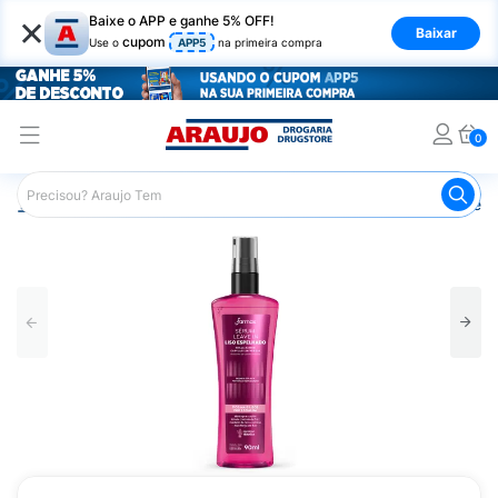
×
Baixe o APP e ganhe 5% OFF!
Baixar
cupom
Use o
APP5
na primeira compra
0
Araujo
Cabelo
Finalizadores
Leave-in
Sérum Leave