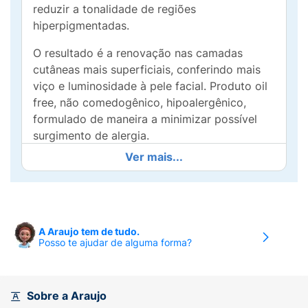
reduzir a tonalidade de regiões
hiperpigmentadas.
O resultado é a renovação nas camadas
cutâneas mais superficiais, conferindo mais
viço e luminosidade à pele facial. Produto oil
free, não comedogênico, hipoalergênico,
formulado de maneira a minimizar possível
surgimento de alergia.
Ver mais...
Resumo:
Reduz a tonalidade de regiões
hiperpigmentadas.Pele mais clara, uniforme e
luminosa.Melhora a aparência geral da
pele.Ajuda a prevenir a hiperpigmentação da
pele.Produto oil free.Produto hipoalergênico,
A Araujo tem de tudo.
Posso te ajudar de alguma forma?
dermatologicamente testado.
Ativos:
Ácido Tranexâmico, Ácido Kójico,
Niacinamida.
Sobre a Araujo