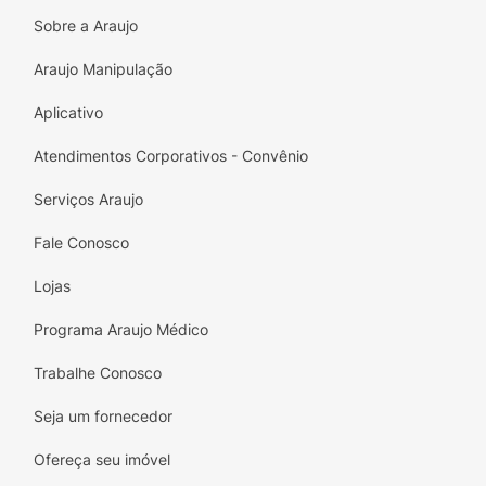
Modo de usar:
Utilize diariamente, duas vezes
Sobre a Araujo
ao dia (manhã e noite). Aplique de 3 a 5
gotas do sérum sobre o rosto limpo e seco.
Araujo Manipulação
Pela manhã, aplique o produto e, na
Aplicativo
sequência, um protetor solar com FPS 50 ou
maior. Limite a exposição ao sol durante o
Atendimentos Corporativos - Convênio
tratamento.
Serviços Araujo
Fale Conosco
Lojas
Programa Araujo Médico
Trabalhe Conosco
Seja um fornecedor
Ofereça seu imóvel