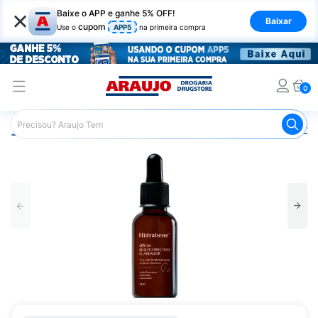
×
Baixe o APP e ganhe 5% OFF!
Baixar
cupom
Use o
APP5
na primeira compra
0
Araujo
Beleza e Cuidados
Cuidados com o Rosto
Cla