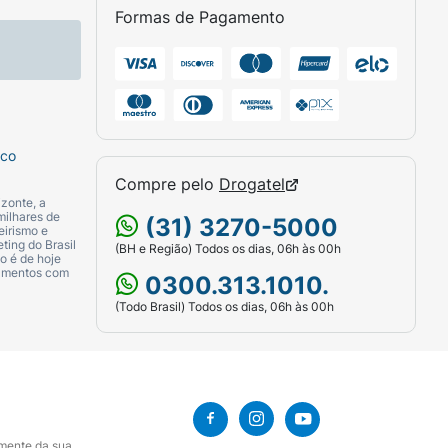
Formas de Pagamento
al à sua rotina de cuidados e prepare-se
sco
Compre pelo
Drogatel
zonte, a
milhares de
(31) 3270-5000
eirismo e
ting do Brasil
(BH e Região) Todos os dias, 06h às 00h
o é de hoje
camentos com
0300.313.1010.
(Todo Brasil) Todos os dias, 06h às 00h
amente da sua