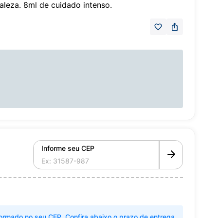
leza. 8ml de cuidado intenso.
Informe seu CEP
ormado no seu CEP. Confira abaixo o prazo de entrega