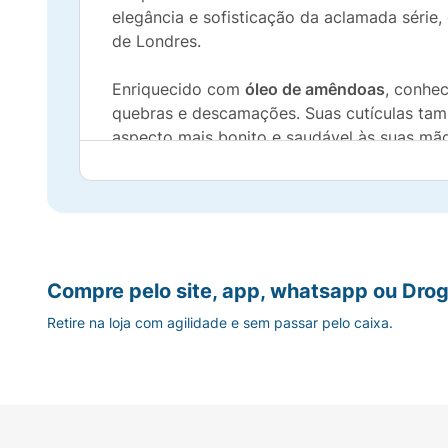
elegância e sofisticação da aclamada série,
de Londres.
Enriquecido com
óleo de amêndoas
, conhec
quebras e descamações. Suas cutículas tamb
aspecto mais bonito e saudável às suas mão
O frasco de 8ml é prático para carregar na
cutículas sempre bem cuidadas. A fórmula d
Principais Benefícios do Sérum Nutritivo Ri
Compre pelo site, app, whatsapp ou Drog
Hidratação Intensa:
O óleo de amêndoas n
Retire na loja com agilidade e sem passar pelo caixa.
Fortalecimento:
Ajuda a prevenir quebras
Cutículas Saudáveis:
Suaviza e hidrata, f