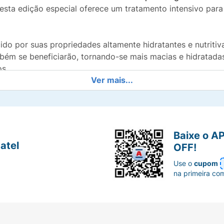
 esta edição especial oferece um tratamento intensivo par
ido por suas propriedades altamente hidratantes e nutritiva
ém se beneficiarão, tornando-se mais macias e hidratadas
s.
Ver mais...
 bolsa, permitindo que você aplique o tratamento a qualq
e absorção rápida não deixa sensação pegajosa, garantindo
squé Bridgerton:
Baixe o A
atel
OFF!
utre profundamente unhas e cutículas.
Use o
cupom
na primeira co
 e descamações nas unhas.
acilitando a remoção e manutenção.