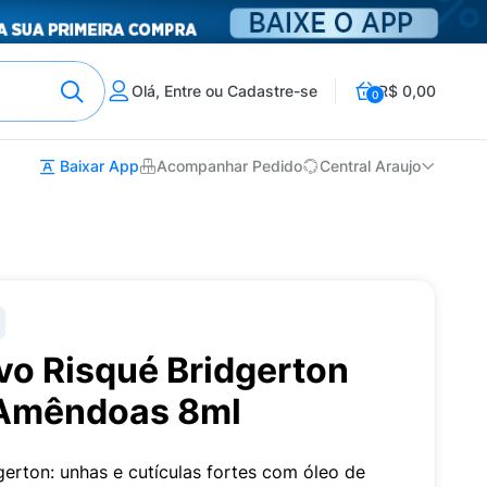
Olá, Entre ou Cadastre-se
R$ 0,00
0
Baixar App
Acompanhar Pedido
Central Araujo
vo Risqué Bridgerton
 Amêndoas 8ml
gerton: unhas e cutículas fortes com óleo de