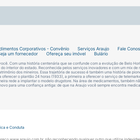
os, ideal para o dia a dia.
harme e realeza para sua rotina de beleza.
m Nutritivo Risqué Bridgerton
. Adicione este item essenci
dimentos Corporativos - Convênio
Serviços Araujo
Fale Cono
Seja um fornecedor
Ofereça seu imóvel
Bulário
 você. Com uma história centenária que se confunde com a evolução de Belo Hori
s do interior do estado. Reconhecida pelos serviços inovadores e com um mix de 
trimônio dos mineiros. Essa trajetória de sucesso é também uma história de pion
 oferecer o plantão 24 horas (1933), a primeira a oferecer o serviço de telemarke
primeira rede a implantar o modelo drugstore. Na área de medicamentos, também nã
 novo para uma confiança antiga: de que na Araujo você sempre encontra medi
tica e Conduta
ndereço www.araujo.com.br, não reconhecendo qualquer outro que utilize indevid