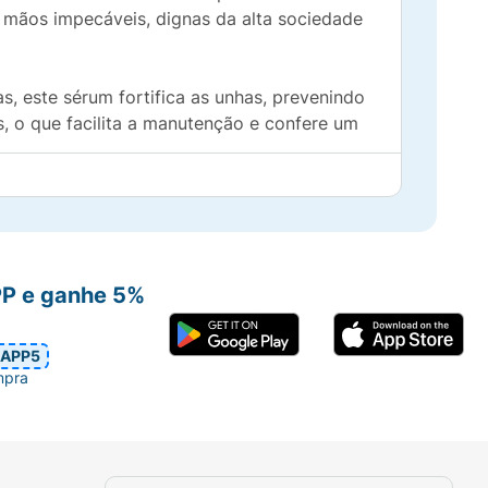
a mãos impecáveis, dignas da alta sociedade
s, este sérum fortifica as unhas, prevenindo
, o que facilita a manutenção e confere um
uer momento, mantendo suas unhas e
 conforto e eficácia imediata.
PP e ganhe 5%
APP5
mpra