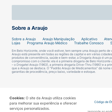
Rápida Absorção:
Não deixa resíduos oleos
Edição Especial Bridgerton:
Um toque de c
Transforme suas mãos com o poder do
Séru
Sobre a Araujo
para unhas deslumbrantes e saudáveis.
Sobre a Araujo
Araujo Manipulação
Aplicativo
Aten
Lojas
Programa Araujo Médico
Trabalhe Conosco
Em Belo Horizonte, onde você estiver, tem sempre uma Araujo perto de
Araujo está presente em todas as regiões da capital e em várias cidade
produtos de conveniência, saúde e bem-estar, a Drogaria Araujo é um pa
compromisso com o cliente: ela é a primeira drogaria de Belo Horizonte a
– o Drogatel Araujo (1963), a primeira drogaria Drive-Thru (1990) e a 
que a Araujo se destaca. O “Padrão Araujo de Medicamentos” dá nome
garantias de procedência, preço baixo, variedade e estoque.
Cookies:
O site da Araujo utiliza cookies
Termo de Uso
Portal da Privacidade
Covid-19
Código de É
para melhorar sua experiência e oferecer
serviços personalizados.
A Drogaria Araujo S/A informa que o seu site oficial corresponde ao e