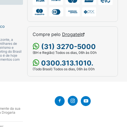
sco
Compre pelo
Drogatel
zonte, a
milhares de
(31) 3270-5000
eirismo e
ting do Brasil
(BH e Região) Todos os dias, 06h às 00h
o é de hoje
camentos com
0300.313.1010.
(Todo Brasil) Todos os dias, 06h às 00h
amente da sua
a Drogaria
es: