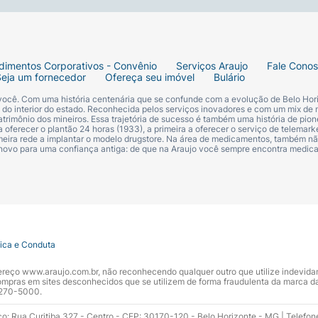
dimentos Corporativos - Convênio
Serviços Araujo
Fale Cono
Seja um fornecedor
Ofereça seu imóvel
Bulário
 você. Com uma história centenária que se confunde com a evolução de Belo Hori
s do interior do estado. Reconhecida pelos serviços inovadores e com um mix de 
trimônio dos mineiros. Essa trajetória de sucesso é também uma história de pion
 oferecer o plantão 24 horas (1933), a primeira a oferecer o serviço de telemarke
primeira rede a implantar o modelo drugstore. Na área de medicamentos, também nã
 novo para uma confiança antiga: de que na Araujo você sempre encontra medi
tica e Conduta
ndereço www.araujo.com.br, não reconhecendo qualquer outro que utilize indevid
pras em sites desconhecidos que se utilizem de forma fraudulenta da marca d
 3270-5000.
ço: Rua Curitiba 327 - Centro - CEP: 30170-120 - Belo Horizonte - MG | Telefon