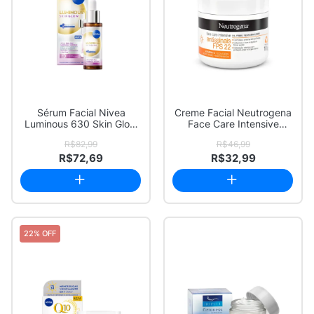
Sérum Facial Nivea
Creme Facial Neutrogena
Luminous 630 Skin Glow
Face Care Intensive
30ml
Antissinais F...
R$82,99
R$46,99
R$72,69
R$32,99
22% OFF