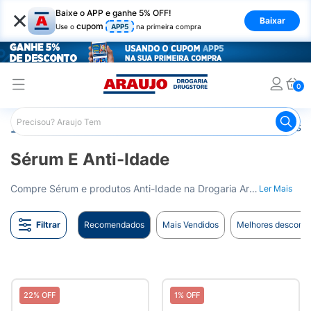
×
Baixe o APP e ganhe 5% OFF!
Baixar
cupom
Use o
APP5
na primeira compra
0
Araujo
Beleza e Cuidados
Cuidados com o Rosto
Sér
Sérum E Anti-Idade
Compre Sérum e produtos Anti-Idade na Drogaria Araujo. Mantenha sua pele jovem, firme e hidratada. Entrega para todo o Brasil.
Ler Mais
Filtrar
Recomendados
Mais Vendidos
Melhores desconto
22% OFF
1% OFF