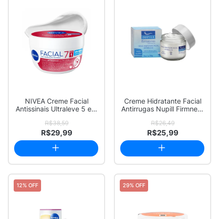
NIVEA Creme Facial
Creme Hidratante Facial
Antissinais Ultraleve 5 em
Antirrugas Nupill Firmness
1 100g
Intens...
R$38,59
R$26,49
R$29,99
R$25,99
12% OFF
29% OFF