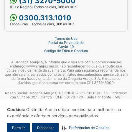
(31) 3270-5000
(BH e Região) Todos os dias, 06h às 00h
0300.313.1010
(Todo Brasil) Todos os dias, 06h às 00h
Termo de Uso
Portal da Privacidade
Covid-19
Código de Ética e Conduta
A Drogaria Araujo S/A informa que o seu site oficial corresponde ao
endereço www.araujo.com.br, não reconhecendo qualquer outro que
utilize indevidamente da sua marca. Para sua segurança recomendamos
que não sejam realizadas compras em sites desconhecidos que se utilizem
de forma fraudulenta da marca da Drogaria Araujo S.A. Em caso de
dúvidas, gentileza entrar em contato com (31) 3270-5000.
Razão Social: Drogaria Araujo S.A | CNPJ: 17.256.512.0001-16 | Endereço:
Rua Curitiba 327 - Centro - CEP: 30170-120 - Belo Horizonte - MG |
Telefones: 0300.313.1010 e (31) 3270-5000 Horário de funcionamento -
06:00h às 00:00h | Consultores técnicos responsáveis: Hairton Ayres
Cookies:
O site da Araujo utiliza cookies para melhorar sua
Azevedo Guimarães – CRF 10.965 | Yasmin Silva Alvarenga – CRF 52.584 -
Consultor substituto: Thiago Aguiar Pinheiro - CRF Nº 13.748. Alvará
experiência e oferecer serviços personalizados.
Sanitário: 2025020713 | Autorização de Funcionamento da Empresa (AFE):
7.16355-1
Permitir
Dispensar
Preferências de Cookies