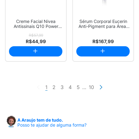
Creme Facial Nivea
Sérum Corporal Eucerin
Antissinais Q10 Power
Anti-Pigment para Áreas
Noite 49g
Sensíveis ...
R$57,99
R$44,99
R$167,99
1
2
3
4
5
…
10
A Araujo tem de tudo.
Posso te ajudar de alguma forma?