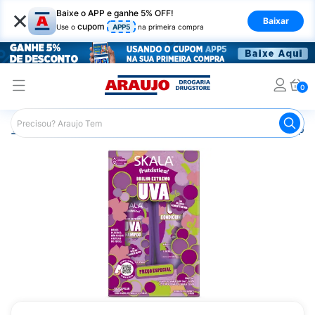
×
Baixe o APP e ganhe 5% OFF!
Baixar
cupom
Use o
APP5
na primeira compra
0
Araujo
Cabelo
Shampoos
Cabelos de Todos os Tipos