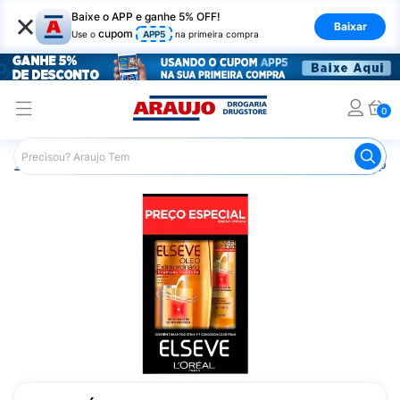
×
Baixe o APP e ganhe 5% OFF!
Baixar
cupom
Use o
APP5
na primeira compra
0
Araujo
Cabelo
Shampoos
Cabelos de Todos os Tipos