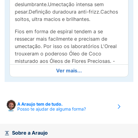
deslumbrante.Umectação intensa sem
pesar.Definição duradoura anti-frizz.Cachos
soltos, ultra macios e brilhantes.
Fios em forma de espiral tendem a se
ressecar mais facilmente e precisam de
umectação. Por isso os laboratórios L'Oreal
trouxeram o poderoso Óleo de Coco
misturado aos Óleos de Flores Preciosas. -
Umectação intensa sem pesar. O primeiro
Ver mais...
passo para cachos hidratados até as pontas.
-Definição duradoura e anti-frizz. Os cachos
mantem sua forma com brilho e maciez. -
Com os fios modelados e umectados sua
A Araujo tem de tudo.
rotina no day after fica mais fácil.
Posso te ajudar de alguma forma?
Cabelos cacheados a crespos são únicos e
merecem um cuidado todo especial,
principalmente os que estão em transição.
Sobre a Araujo